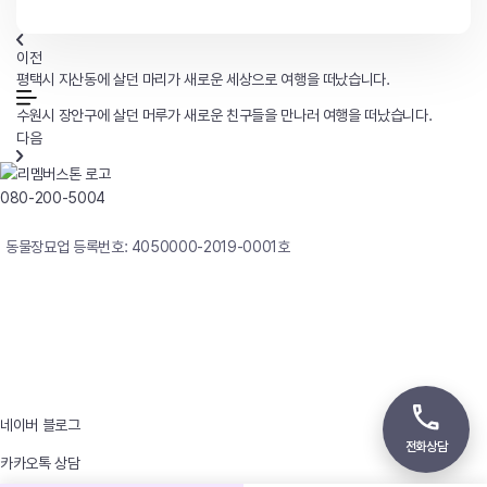
이전
평택시 지산동에 살던 마리가 새로운 세상으로 여행을 떠났습니다.
수원시 장안구에 살던 머루가 새로운 친구들을 만나러 여행을 떠났습니다.
다음
080-200-5004
연중무휴 24시간 빠른상담
동물장묘업 등록번호: 4050000-2019-0001호
사업자등록번호 : 242-12-00247
상호 : 리멤버
대표자 : 이정윤
상담전화 : 080-200-5004 / 031-336-7744
이메일 : angel4u9@naver.com
주소 : (우)17123 경기도 용인시 처인구 남사면 원암로 535
네이버 블로그
전화상담
카카오톡 상담