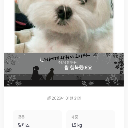
🌈 2026년 01월 31일
품종
체중
말티즈
1.5 kg