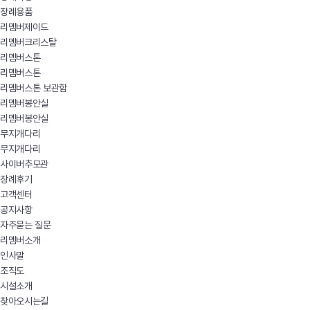
장례용품
리멤버제이드
리멤버크리스탈
리멤버스톤
리멤버스톤
리멤버스톤 보관함
리멤버봉안실
리멤버봉안실
무지개다리
무지개다리
사이버추모관
장례후기
고객센터
공지사항
자주묻는 질문
리멤버소개
인사말
조직도
시설소개
찾아오시는길