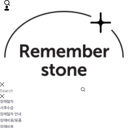
장례절차
사후수습
장례절차 안내
장례비용/용품
장례비용