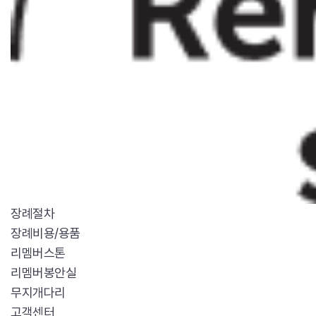
장례절차
장례비용/용품
리멤버스톤
리멤버봉안실
무지개다리
고객센터