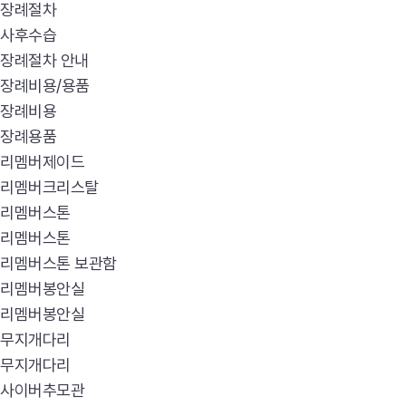
장례절차
사후수습
장례절차 안내
장례비용/용품
장례비용
장례용품
리멤버제이드
리멤버크리스탈
리멤버스톤
리멤버스톤
리멤버스톤 보관함
리멤버봉안실
리멤버봉안실
무지개다리
무지개다리
사이버추모관