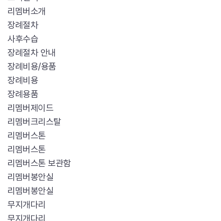
리멤버소개
장례절차
사후수습
장례절차 안내
장례비용/용품
장례비용
장례용품
리멤버제이드
리멤버크리스탈
리멤버스톤
리멤버스톤
리멤버스톤 보관함
리멤버봉안실
리멤버봉안실
무지개다리
무지개다리