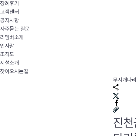
장례후기
고객센터
공지사항
자주묻는 질문
리멤버소개
인사말
조직도
시설소개
찾아오시는길
무지개다
진천