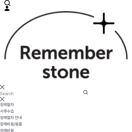
장례절차
사후수습
장례절차 안내
장례비용/용품
장례비용