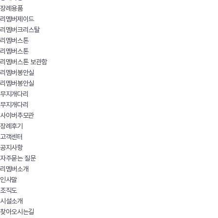
장례용품
리멤버제이드
리멤버크리스탈
리멤버스톤
리멤버스톤
리멤버스톤 보관함
리멤버봉안실
리멤버봉안실
무지개다리
무지개다리
사이버추모관
장례후기
고객센터
공지사항
자주묻는 질문
리멤버소개
인사말
조직도
시설소개
찾아오시는길