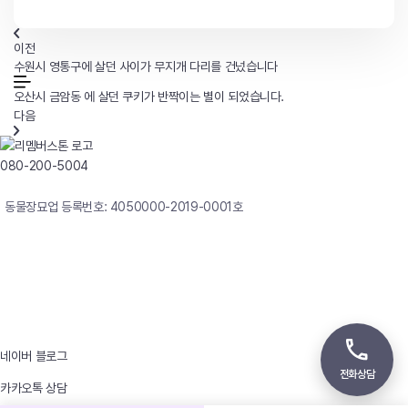
이전
수원시 영통구에 살던 사이가 무지개 다리를 건넜습니다
오산시 금암동 에 살던 쿠키가 반짝이는 별이 되었습니다.
다음
080-200-5004
연중무휴 24시간 빠른상담
동물장묘업 등록번호: 4050000-2019-0001호
사업자등록번호 : 242-12-00247
상호 : 리멤버
대표자 : 이정윤
상담전화 : 080-200-5004 / 031-336-7744
이메일 : angel4u9@naver.com
주소 : (우)17123 경기도 용인시 처인구 남사면 원암로 535
네이버 블로그
전화상담
카카오톡 상담