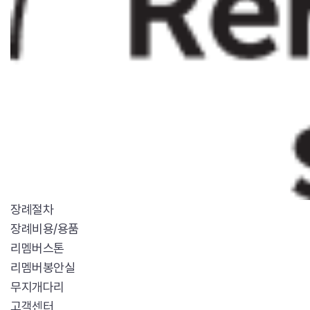
장례절차
장례비용/용품
리멤버스톤
리멤버봉안실
무지개다리
고객센터