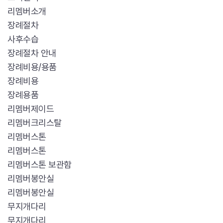
리멤버소개
장례절차
사후수습
장례절차 안내
장례비용/용품
장례비용
장례용품
리멤버제이드
리멤버크리스탈
리멤버스톤
리멤버스톤
리멤버스톤 보관함
리멤버봉안실
리멤버봉안실
무지개다리
무지개다리