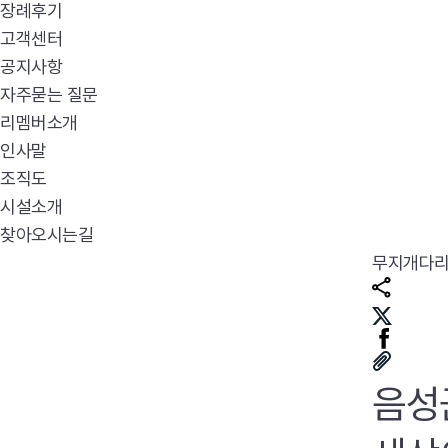
장례후기
고객센터
공지사항
자주묻는 질문
리멤버소개
인사말
조직도
시설소개
찾아오시는길
무지개다
음성