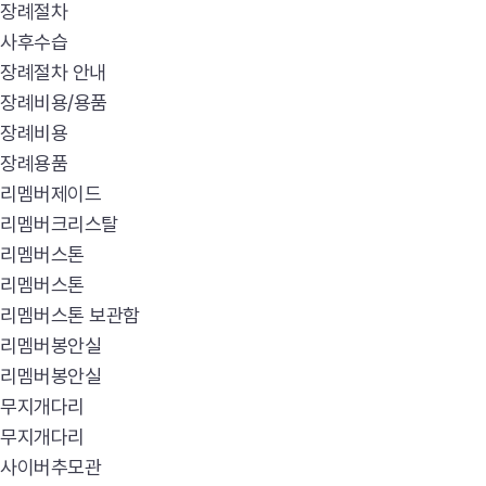
장례절차
사후수습
장례절차 안내
장례비용/용품
장례비용
장례용품
리멤버제이드
리멤버크리스탈
리멤버스톤
리멤버스톤
리멤버스톤 보관함
리멤버봉안실
리멤버봉안실
무지개다리
무지개다리
사이버추모관