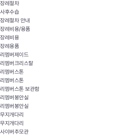
장례절차
사후수습
장례절차 안내
장례비용/용품
장례비용
장례용품
리멤버제이드
리멤버크리스탈
리멤버스톤
리멤버스톤
리멤버스톤 보관함
리멤버봉안실
리멤버봉안실
무지개다리
무지개다리
사이버추모관