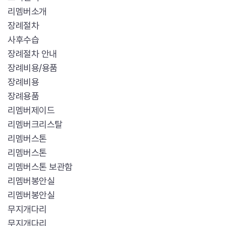
리멤버소개
장례절차
사후수습
장례절차 안내
장례비용/용품
장례비용
장례용품
리멤버제이드
리멤버크리스탈
리멤버스톤
리멤버스톤
리멤버스톤 보관함
리멤버봉안실
리멤버봉안실
무지개다리
무지개다리