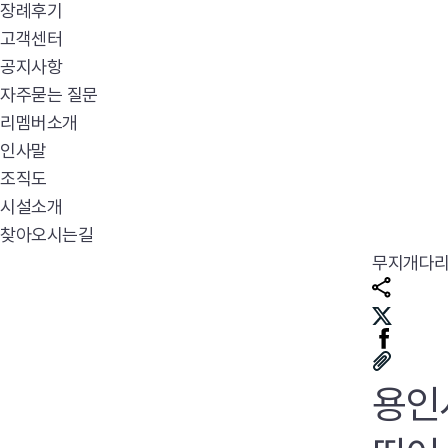
장례후기
고객센터
공지사항
자주묻는 질문
리멤버소개
인사말
조직도
시설소개
찾아오시는길
무지개다
용인