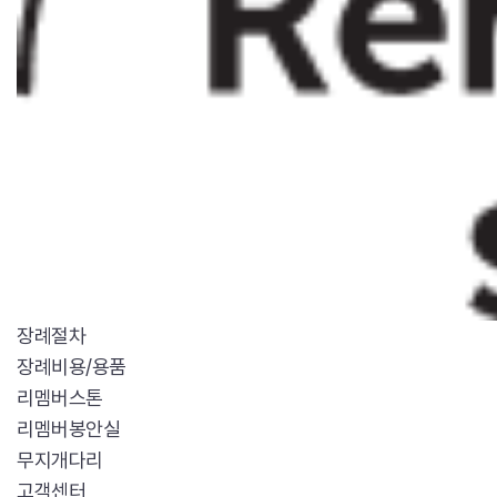
장례절차
장례비용/용품
리멤버스톤
리멤버봉안실
무지개다리
고객센터