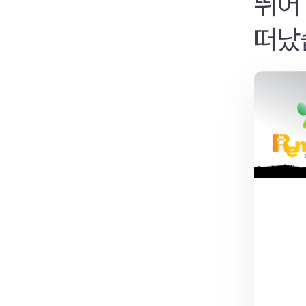
뛰어
떠났