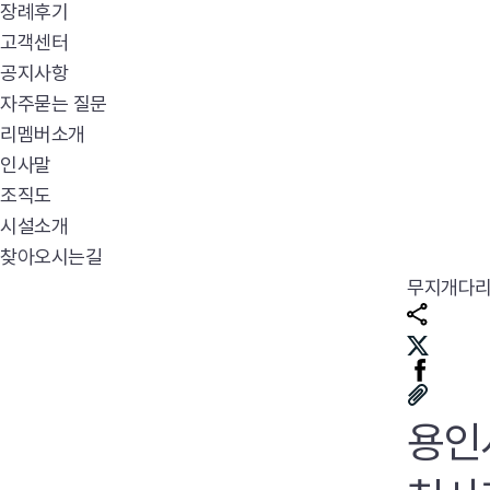
장례후기
고객센터
공지사항
자주묻는 질문
리멤버소개
인사말
조직도
시설소개
찾아오시는길
무지개다
용인