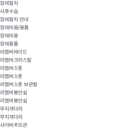
장례절차
사후수습
장례절차 안내
장례비용/용품
장례비용
장례용품
리멤버제이드
리멤버크리스탈
리멤버스톤
리멤버스톤
리멤버스톤 보관함
리멤버봉안실
리멤버봉안실
무지개다리
무지개다리
사이버추모관