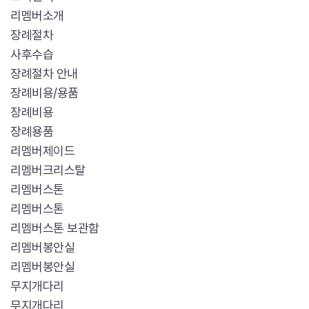
리멤버소개
장례절차
사후수습
장례절차 안내
장례비용/용품
장례비용
장례용품
리멤버제이드
리멤버크리스탈
리멤버스톤
리멤버스톤
리멤버스톤 보관함
리멤버봉안실
리멤버봉안실
무지개다리
무지개다리