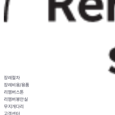
장례절차
장례비용/용품
리멤버스톤
리멤버봉안실
무지개다리
고객센터