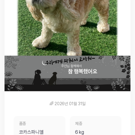
🌈 2026년 01월 31일
품종
체중
코카스파니엘
6 kg