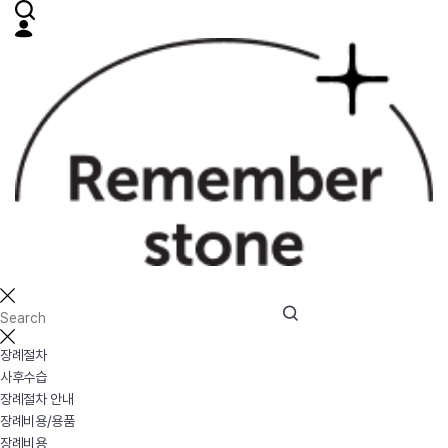
장례절차
사후수습
장례절차 안내
장례비용/용품
장례비용