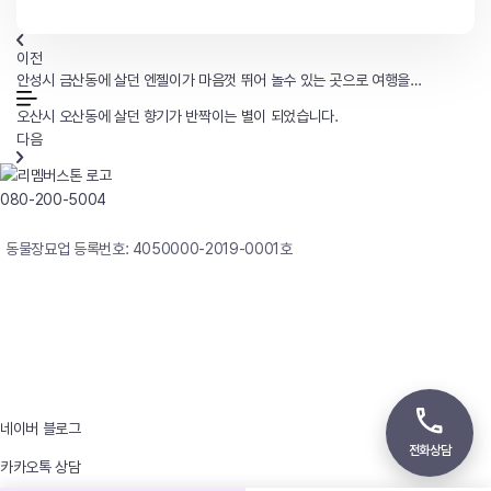
이전
안성시 금산동에 살던 엔젤이가 마음껏 뛰어 놀수 있는 곳으로 여행을
떠났습니다.
오산시 오산동에 살던 향기가 반짝이는 별이 되었습니다.
다음
080-200-5004
연중무휴 24시간 빠른상담
동물장묘업 등록번호: 4050000-2019-0001호
사업자등록번호 : 242-12-00247
상호 : 리멤버
대표자 : 이정윤
상담전화 : 080-200-5004 / 031-336-7744
이메일 : angel4u9@naver.com
주소 : (우)17123 경기도 용인시 처인구 남사면 원암로 535
네이버 블로그
전화상담
카카오톡 상담