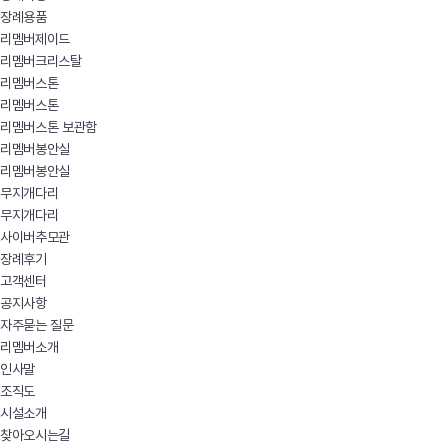
장례용품
리멤버제이드
리멤버크리스탈
리멤버스톤
리멤버스톤
리멤버스톤 보관함
리멤버봉안실
리멤버봉안실
무지개다리
무지개다리
사이버추모관
장례후기
고객센터
공지사항
자주묻는 질문
리멤버소개
인사말
조직도
시설소개
찾아오시는길