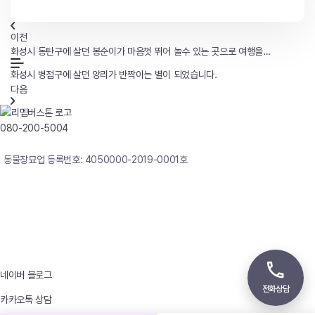
이전
화성시 동탄구에 살던 봉순이가 마음껏 뛰어 놀수 있는 곳으로 여행을
떠났습니다.
화성시 병점구에 살던 앙리가 반짝이는 별이 되었습니다.
다음
080-200-5004
연중무휴 24시간 빠른상담
동물장묘업 등록번호: 4050000-2019-0001호
사업자등록번호 : 242-12-00247
상호 : 리멤버
대표자 : 이정윤
상담전화 : 080-200-5004 / 031-336-7744
이메일 : angel4u9@naver.com
주소 : (우)17123 경기도 용인시 처인구 남사면 원암로 535
네이버 블로그
전화상담
카카오톡 상담