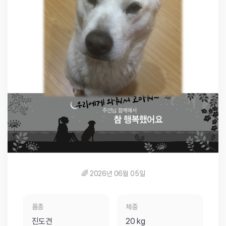
🌈 2026년 06월 05일
품종
체중
진도견
20 kg