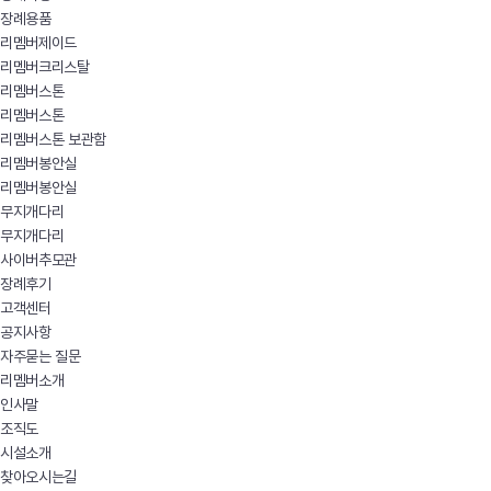
장례용품
리멤버제이드
리멤버크리스탈
리멤버스톤
리멤버스톤
리멤버스톤 보관함
리멤버봉안실
리멤버봉안실
무지개다리
무지개다리
사이버추모관
장례후기
고객센터
공지사항
자주묻는 질문
리멤버소개
인사말
조직도
시설소개
찾아오시는길