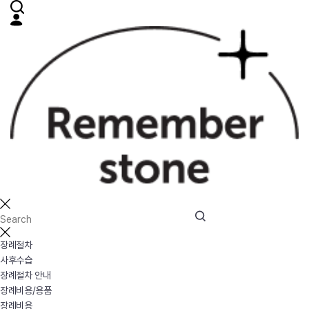
장례절차
사후수습
장례절차 안내
장례비용/용품
장례비용