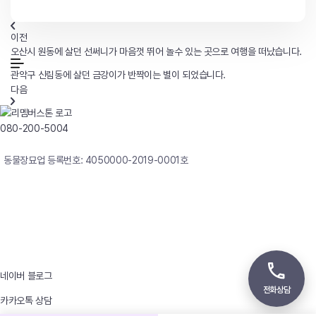
이전
오산시 원동에 살던 선써니가 마음껏 뛰어 놀수 있는 곳으로 여행을 떠났습니다.
관악구 신림동에 살던 금강이가 반짝이는 별이 되었습니다.
다음
080-200-5004
연중무휴 24시간 빠른상담
동물장묘업 등록번호: 4050000-2019-0001호
사업자등록번호 : 242-12-00247
상호 : 리멤버
대표자 : 이정윤
상담전화 : 080-200-5004 / 031-336-7744
이메일 : angel4u9@naver.com
주소 : (우)17123 경기도 용인시 처인구 남사면 원암로 535
네이버 블로그
전화상담
카카오톡 상담