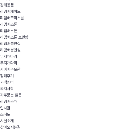
장례용품
리멤버제이드
리멤버크리스탈
리멤버스톤
리멤버스톤
리멤버스톤 보관함
리멤버봉안실
리멤버봉안실
무지개다리
무지개다리
사이버추모관
장례후기
고객센터
공지사항
자주묻는 질문
리멤버소개
인사말
조직도
시설소개
찾아오시는길