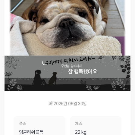
🌈 2026년 06월 30일
품종
체중
잉글리쉬블독
22 kg