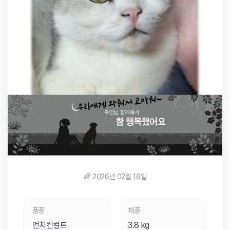
🌈 2026년 02월 16일
품종
체중
먼치킨컬트
3.8 kg