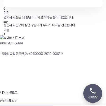
이전
평택시 서정동 에 살던 이코가 반짝이는 별이 되었습니다.
용인시 처인구에 살던 구름이가 무지개 다리를 건넜습니다.
다음
080-200-5004
연중무휴 24시간 빠른상담
동물장묘업 등록번호: 4050000-2019-0001호
사업자등록번호 : 242-12-00247
상호 : 리멤버
대표자 : 이정윤
상담전화 : 080-200-5004 / 031-336-7744
이메일 : angel4u9@naver.com
주소 : (우)17123 경기도 용인시 처인구 남사면 원암로 535
네이버 블로그
전화상담
카카오톡 상담