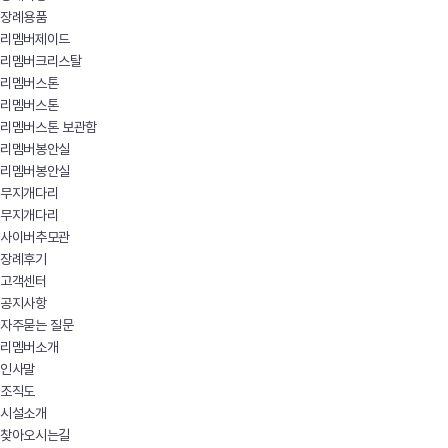
장례용품
리멤버제이드
리멤버크리스탈
리멤버스톤
리멤버스톤
리멤버스톤 보관함
리멤버봉안실
리멤버봉안실
무지개다리
무지개다리
사이버추모관
장례후기
고객센터
공지사항
자주묻는 질문
리멤버소개
인사말
조직도
시설소개
찾아오시는길