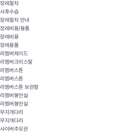
장례절차
사후수습
장례절차 안내
장례비용/용품
장례비용
장례용품
리멤버제이드
리멤버크리스탈
리멤버스톤
리멤버스톤
리멤버스톤 보관함
리멤버봉안실
리멤버봉안실
무지개다리
무지개다리
사이버추모관