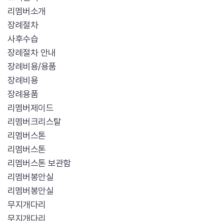
리멤버소개
장례절차
사후수습
장례절차 안내
장례비용/용품
장례비용
장례용품
리멤버제이드
리멤버크리스탈
리멤버스톤
리멤버스톤
리멤버스톤 보관함
리멤버봉안실
리멤버봉안실
무지개다리
무지개다리