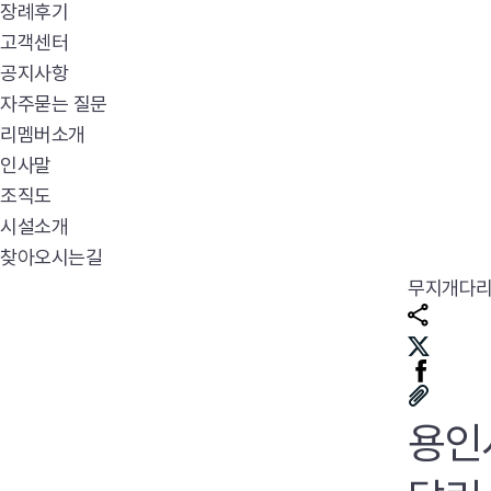
장례후기
고객센터
공지사항
자주묻는 질문
리멤버소개
인사말
조직도
시설소개
찾아오시는길
무지개다
용인