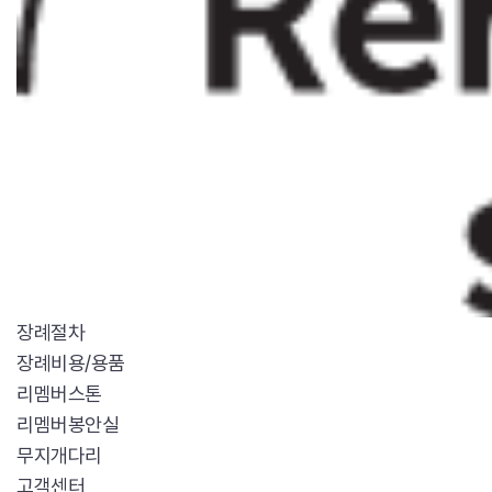
장례절차
장례비용/용품
리멤버스톤
리멤버봉안실
무지개다리
고객센터