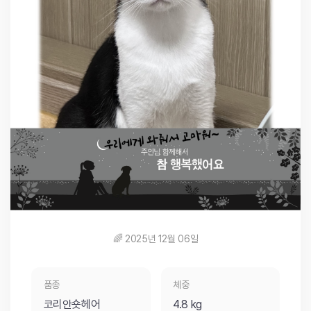
🌈 2025년 12월 06일
품종
체중
코리안숏헤어
4.8 kg