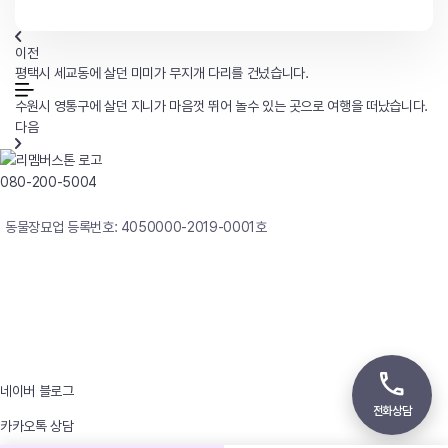
이전
평택시 세교동에 살던 미미가 무지개 다리를 건넜습니다.
수원시 영통구에 살던 지니가 마음껏 뛰어 놀수 있는 곳으로 여행을 떠났습니다.
다음
080-200-5004
연중무휴 24시간 빠른상담
동물장묘업 등록번호: 4050000-2019-0001호
사업자등록번호 : 242-12-00247
상호 : 리멤버
대표자 : 이정윤
상담전화 : 080-200-5004 / 031-336-7744
이메일 : angel4u9@naver.com
주소 : (우)17123 경기도 용인시 처인구 남사면 원암로 535
네이버 블로그
전화상담
카카오톡 상담