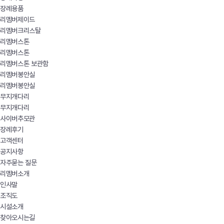
장례용품
리멤버제이드
리멤버크리스탈
리멤버스톤
리멤버스톤
리멤버스톤 보관함
리멤버봉안실
리멤버봉안실
무지개다리
무지개다리
사이버추모관
장례후기
고객센터
공지사항
자주묻는 질문
리멤버소개
인사말
조직도
시설소개
찾아오시는길