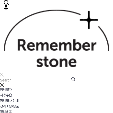
장례절차
사후수습
장례절차 안내
장례비용/용품
장례비용