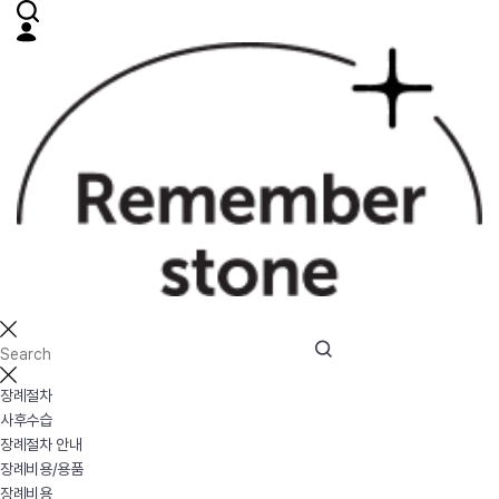
장례절차
사후수습
장례절차 안내
장례비용/용품
장례비용