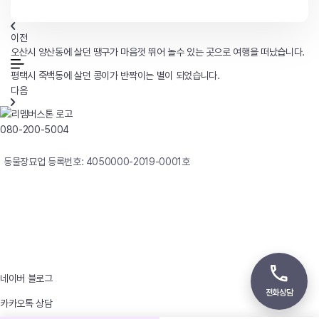
이전
오산시 양산동에 살던 땡구가 마음껏 뛰어 놀수 있는 곳으로 여행을 떠났습니다.
평택시 죽백동에 살던 콩이가 반짝이는 별이 되었습니다.
다음
080-200-5004
연중무휴 24시간 빠른상담
동물장묘업 등록번호: 4050000-2019-0001호
사업자등록번호 : 242-12-00247
상호 : 리멤버
대표자 : 이정윤
상담전화 : 080-200-5004 / 031-336-7744
이메일 : angel4u9@naver.com
주소 : (우)17123 경기도 용인시 처인구 남사면 원암로 535
네이버 블로그
전화상담
카카오톡 상담