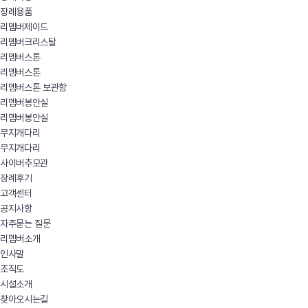
장례용품
리멤버제이드
리멤버크리스탈
리멤버스톤
리멤버스톤
리멤버스톤 보관함
리멤버봉안실
리멤버봉안실
무지개다리
무지개다리
사이버추모관
장례후기
고객센터
공지사항
자주묻는 질문
리멤버소개
인사말
조직도
시설소개
찾아오시는길