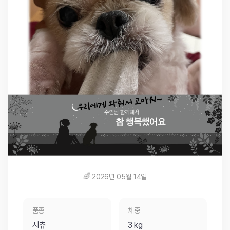
🌈 2026년 05월 14일
품종
체중
시츄
3 kg