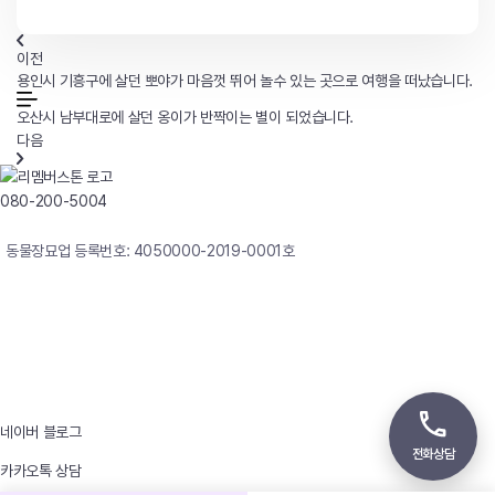
이전
용인시 기흥구에 살던 뽀야가 마음껏 뛰어 놀수 있는 곳으로 여행을 떠났습니다.
오산시 남부대로에 살던 옹이가 반짝이는 별이 되었습니다.
다음
080-200-5004
연중무휴 24시간 빠른상담
동물장묘업 등록번호: 4050000-2019-0001호
사업자등록번호 : 242-12-00247
상호 : 리멤버
대표자 : 이정윤
상담전화 : 080-200-5004 / 031-336-7744
이메일 : angel4u9@naver.com
주소 : (우)17123 경기도 용인시 처인구 남사면 원암로 535
네이버 블로그
전화상담
카카오톡 상담