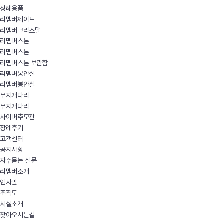
장례용품
리멤버제이드
리멤버크리스탈
리멤버스톤
리멤버스톤
리멤버스톤 보관함
리멤버봉안실
리멤버봉안실
무지개다리
무지개다리
사이버추모관
장례후기
고객센터
공지사항
자주묻는 질문
리멤버소개
인사말
조직도
시설소개
찾아오시는길