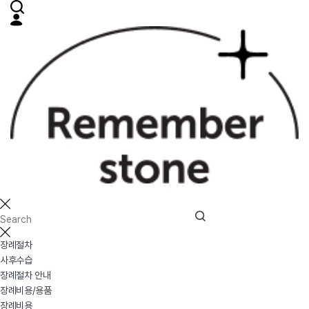
장례절차
사후수습
장례절차 안내
장례비용/용품
장례비용