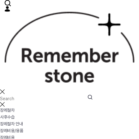
장례절차
사후수습
장례절차 안내
장례비용/용품
장례비용