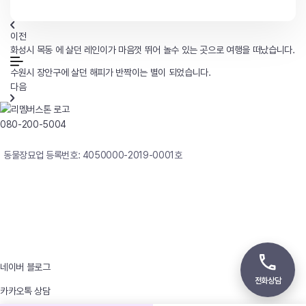
이전
화성시 목동 에 살던 레인이가 마음껏 뛰어 놀수 있는 곳으로 여행을 떠났습니다.
수원시 장안구에 살던 해피가 반짝이는 별이 되었습니다.
다음
080-200-5004
연중무휴 24시간 빠른상담
동물장묘업 등록번호: 4050000-2019-0001호
사업자등록번호 : 242-12-00247
상호 : 리멤버
대표자 : 이정윤
상담전화 : 080-200-5004 / 031-336-7744
이메일 : angel4u9@naver.com
주소 : (우)17123 경기도 용인시 처인구 남사면 원암로 535
네이버 블로그
전화상담
카카오톡 상담