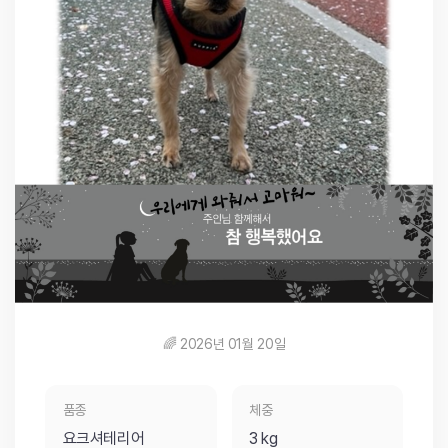
🌈 2026년 01월 20일
품종
체중
요크셔테리어
3 kg