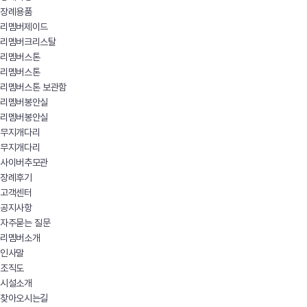
장례용품
리멤버제이드
리멤버크리스탈
리멤버스톤
리멤버스톤
리멤버스톤 보관함
리멤버봉안실
리멤버봉안실
무지개다리
무지개다리
사이버추모관
장례후기
고객센터
공지사항
자주묻는 질문
리멤버소개
인사말
조직도
시설소개
찾아오시는길