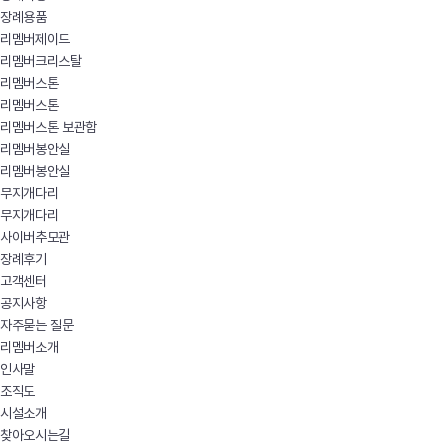
장례용품
리멤버제이드
리멤버크리스탈
리멤버스톤
리멤버스톤
리멤버스톤 보관함
리멤버봉안실
리멤버봉안실
무지개다리
무지개다리
사이버추모관
장례후기
고객센터
공지사항
자주묻는 질문
리멤버소개
인사말
조직도
시설소개
찾아오시는길