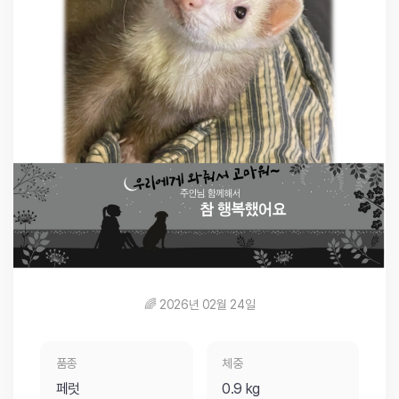
🌈 2026년 02월 24일
품종
체중
페럿
0.9 kg