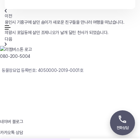
이전
용인시 기흥구에 살던 솜이가 새로운 친구들을 만나러 여행을 떠났습니다.
의왕시 포일동에 살던 조제니오가 날개 달린 천사가 되었습니다.
다음
080-200-5004
연중무휴 24시간 빠른상담
동물장묘업 등록번호: 4050000-2019-0001호
사업자등록번호 : 242-12-00247
상호 : 리멤버
대표자 : 이정윤
상담전화 : 080-200-5004 / 031-336-7744
이메일 : angel4u9@naver.com
주소 : (우)17123 경기도 용인시 처인구 남사면 원암로 535
네이버 블로그
전화상담
카카오톡 상담