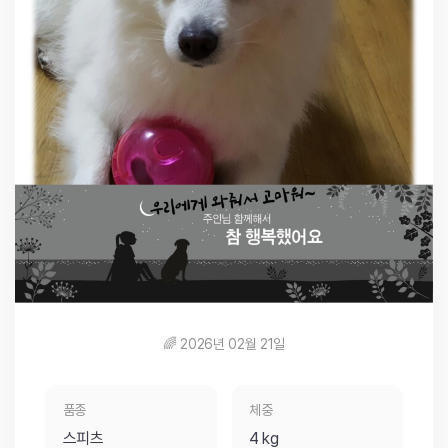
🌈 2026년 02월 21일
품종
체중
스피츠
4 kg