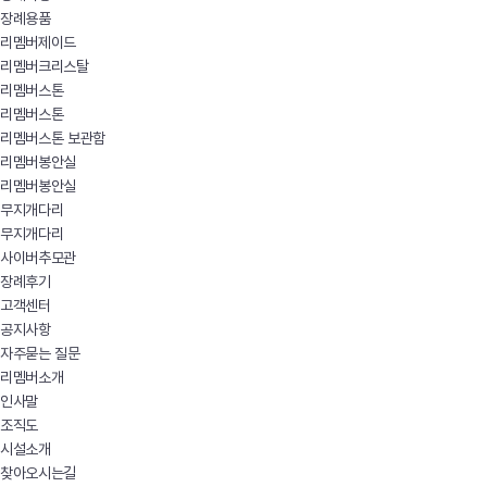
장례용품
리멤버제이드
리멤버크리스탈
리멤버스톤
리멤버스톤
리멤버스톤 보관함
리멤버봉안실
리멤버봉안실
무지개다리
무지개다리
사이버추모관
장례후기
고객센터
공지사항
자주묻는 질문
리멤버소개
인사말
조직도
시설소개
찾아오시는길