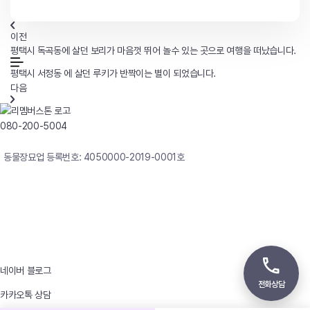
이전
평택시 독곡동에 살던 보리가 마음껏 뛰어 놀수 있는 곳으로 여행을 떠났습니다.
평택시 서정동 에 살던 루키가 반짝이는 별이 되었습니다.
다음
080-200-5004
연중무휴 24시간 빠른상담
동물장묘업 등록번호: 4050000-2019-0001호
사업자등록번호 : 242-12-00247
상호 : 리멤버
대표자 : 이정윤
상담전화 : 080-200-5004 / 031-336-7744
이메일 : angel4u9@naver.com
주소 : (우)17123 경기도 용인시 처인구 남사면 원암로 535
네이버 블로그
전화상담
카카오톡 상담