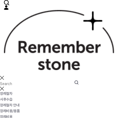
장례절차
사후수습
장례절차 안내
장례비용/용품
장례비용