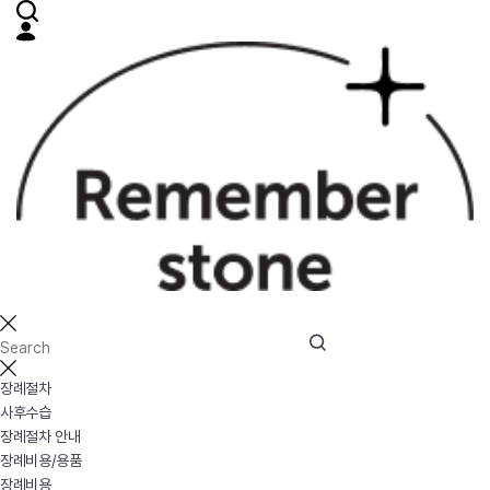
장례절차
사후수습
장례절차 안내
장례비용/용품
장례비용