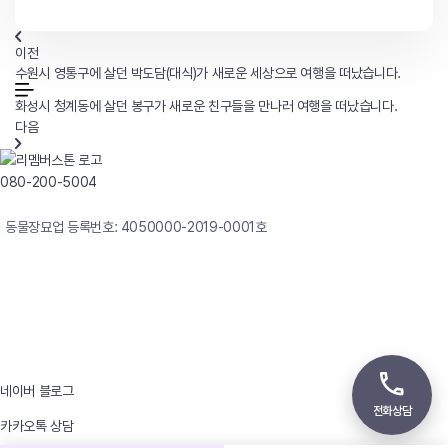
이전
수원시 영통구에 살던 박도담(대식)가 새로운 세상으로 여행을 떠났습니다.
화성시 청계동에 살던 봉구가 새로운 친구들을 만나러 여행을 떠났습니다.
다음
080-200-5004
연중무휴 24시간 빠른상담
동물장묘업 등록번호: 4050000-2019-0001호
사업자등록번호 : 242-12-00247
상호 : 리멤버
대표자 : 이정윤
상담전화 : 080-200-5004 / 031-336-7744
이메일 : angel4u9@naver.com
주소 : (우)17123 경기도 용인시 처인구 남사면 원암로 535
네이버 블로그
전화상담
카카오톡 상담