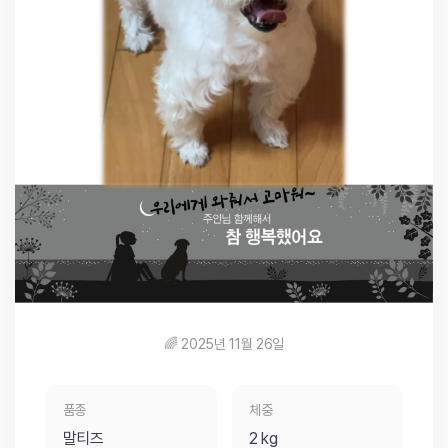
🌈 2025년 11월 26일
품종
체중
말티즈
2 kg