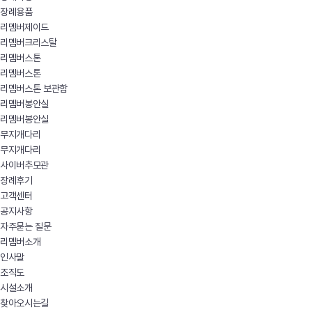
장례용품
리멤버제이드
리멤버크리스탈
리멤버스톤
리멤버스톤
리멤버스톤 보관함
리멤버봉안실
리멤버봉안실
무지개다리
무지개다리
사이버추모관
장례후기
고객센터
공지사항
자주묻는 질문
리멤버소개
인사말
조직도
시설소개
찾아오시는길