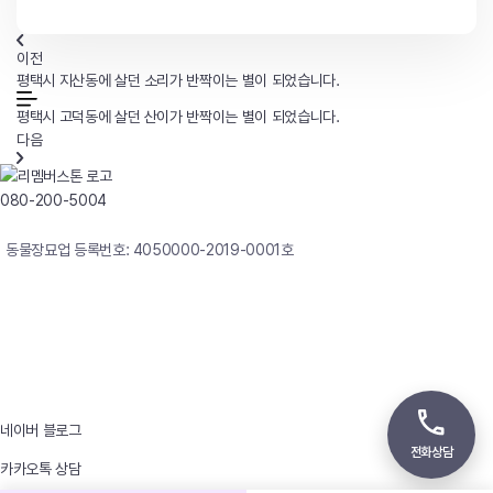
이전
평택시 지산동에 살던 소리가 반짝이는 별이 되었습니다.
평택시 고덕동에 살던 산이가 반짝이는 별이 되었습니다.
다음
080-200-5004
연중무휴 24시간 빠른상담
동물장묘업 등록번호: 4050000-2019-0001호
사업자등록번호 : 242-12-00247
상호 : 리멤버
대표자 : 이정윤
상담전화 : 080-200-5004 / 031-336-7744
이메일 : angel4u9@naver.com
주소 : (우)17123 경기도 용인시 처인구 남사면 원암로 535
네이버 블로그
전화상담
카카오톡 상담