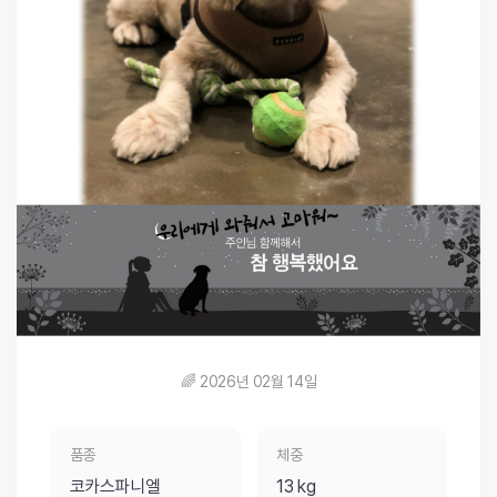
🌈 2026년 02월 14일
품종
체중
코카스파니엘
13 kg