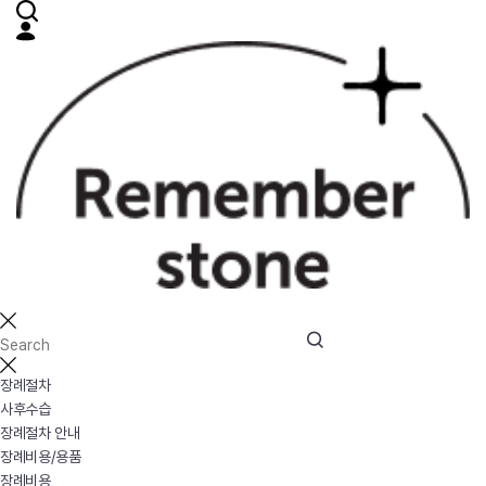
장례절차
사후수습
장례절차 안내
장례비용/용품
장례비용