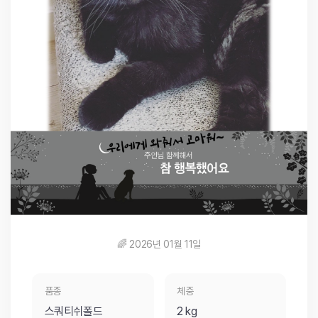
🌈 2026년 01월 11일
품종
체중
스쿼티쉬폴드
2 kg