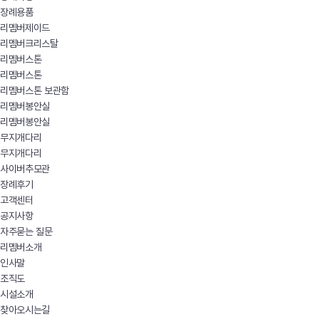
장례용품
리멤버제이드
리멤버크리스탈
리멤버스톤
리멤버스톤
리멤버스톤 보관함
리멤버봉안실
리멤버봉안실
무지개다리
무지개다리
사이버추모관
장례후기
고객센터
공지사항
자주묻는 질문
리멤버소개
인사말
조직도
시설소개
찾아오시는길