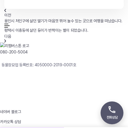
이전
용인시 처인구에 살던 딸기가 마음껏 뛰어 놀수 있는 곳으로 여행을 떠났습니다.
평택시 이충동에 살던 둥이가 반짝이는 별이 되었습니다.
다음
080-200-5004
연중무휴 24시간 빠른상담
동물장묘업 등록번호: 4050000-2019-0001호
사업자등록번호 : 242-12-00247
상호 : 리멤버
대표자 : 이정윤
상담전화 : 080-200-5004 / 031-336-7744
이메일 : angel4u9@naver.com
주소 : (우)17123 경기도 용인시 처인구 남사면 원암로 535
네이버 블로그
전화상담
카카오톡 상담