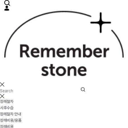
장례절차
사후수습
장례절차 안내
장례비용/용품
장례비용