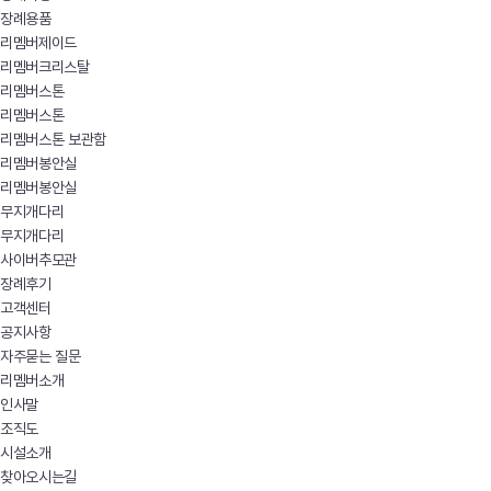
장례용품
리멤버제이드
리멤버크리스탈
리멤버스톤
리멤버스톤
리멤버스톤 보관함
리멤버봉안실
리멤버봉안실
무지개다리
무지개다리
사이버추모관
장례후기
고객센터
공지사항
자주묻는 질문
리멤버소개
인사말
조직도
시설소개
찾아오시는길