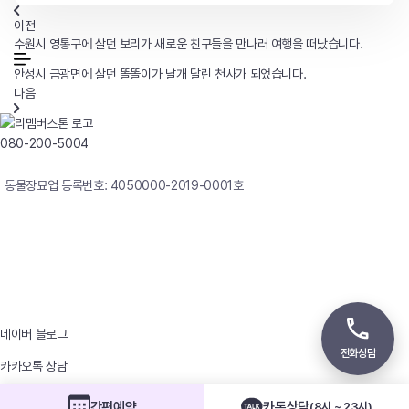
이전
수원시 영통구에 살던 보리가 새로운 친구들을 만나러 여행을 떠났습니다.
안성시 금광면에 살던 똘똘이가 날개 달린 천사가 되었습니다.
다음
080-200-5004
연중무휴 24시간 빠른상담
동물장묘업 등록번호: 4050000-2019-0001호
사업자등록번호 : 242-12-00247
상호 : 리멤버
대표자 : 이정윤
상담전화 : 080-200-5004 / 031-336-7744
이메일 : angel4u9@naver.com
주소 : (우)17123 경기도 용인시 처인구 남사면 원암로 535
네이버 블로그
전화상담
카카오톡 상담
개인정보처리방침
이메일정보무단수집거부
찾아오시는 길
간편예약
카톡상담
(8시 ~ 23시)