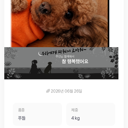
🌈 2026년 06월 26일
품종
체중
푸들
4 kg