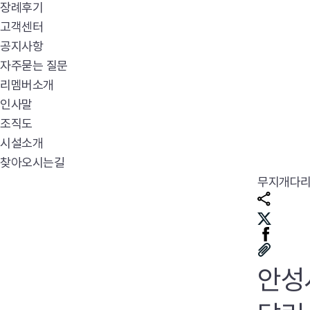
장례후기
고객센터
공지사항
자주묻는 질문
리멤버소개
인사말
조직도
시설소개
찾아오시는길
무지개다
안성