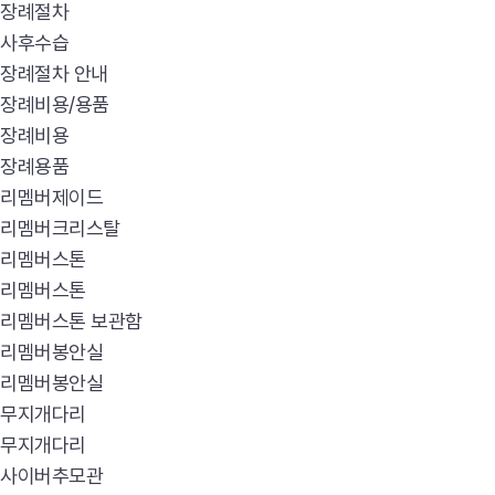
장례절차
사후수습
장례절차 안내
장례비용/용품
장례비용
장례용품
리멤버제이드
리멤버크리스탈
리멤버스톤
리멤버스톤
리멤버스톤 보관함
리멤버봉안실
리멤버봉안실
무지개다리
무지개다리
사이버추모관