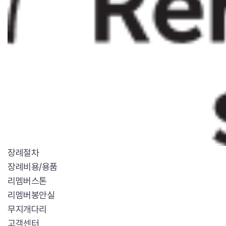
장례절차
장례비용/용품
리멤버스톤
리멤버봉안실
무지개다리
고객센터