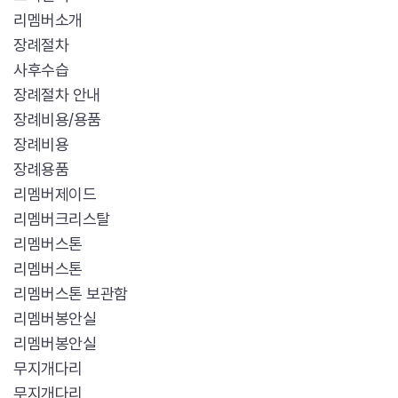
리멤버소개
장례절차
사후수습
장례절차 안내
장례비용/용품
장례비용
장례용품
리멤버제이드
리멤버크리스탈
리멤버스톤
리멤버스톤
리멤버스톤 보관함
리멤버봉안실
리멤버봉안실
무지개다리
무지개다리