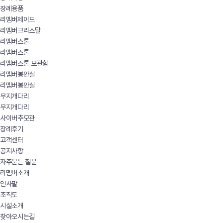
장례용품
리멤버제이드
리멤버크리스탈
리멤버스톤
리멤버스톤
리멤버스톤 보관함
리멤버봉안실
리멤버봉안실
무지개다리
무지개다리
사이버추모관
장례후기
고객센터
공지사항
자주묻는 질문
리멤버소개
인사말
조직도
시설소개
찾아오시는길