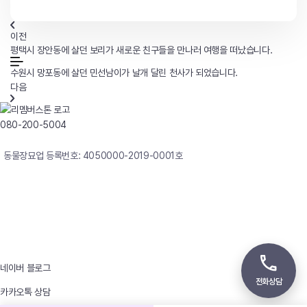
이전
평택시 장안동에 살던 보리가 새로운 친구들을 만나러 여행을 떠났습니다.
수원시 망포동에 살던 민선남이가 날개 달린 천사가 되었습니다.
다음
080-200-5004
연중무휴 24시간 빠른상담
동물장묘업 등록번호: 4050000-2019-0001호
사업자등록번호 : 242-12-00247
상호 : 리멤버
대표자 : 이정윤
상담전화 : 080-200-5004 / 031-336-7744
이메일 : angel4u9@naver.com
주소 : (우)17123 경기도 용인시 처인구 남사면 원암로 535
네이버 블로그
전화상담
카카오톡 상담