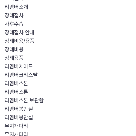
리멤버소개
장례절차
사후수습
장례절차 안내
장례비용/용품
장례비용
장례용품
리멤버제이드
리멤버크리스탈
리멤버스톤
리멤버스톤
리멤버스톤 보관함
리멤버봉안실
리멤버봉안실
무지개다리
무지개다리