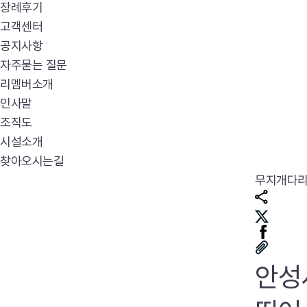
장례후기
고객센터
공지사항
자주묻는 질문
리멤버소개
인사말
조직도
시설소개
찾아오시는길
무지개다
안성