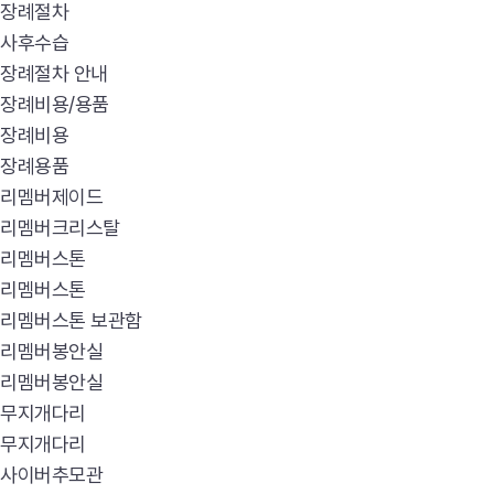
장례절차
사후수습
장례절차 안내
장례비용/용품
장례비용
장례용품
리멤버제이드
리멤버크리스탈
리멤버스톤
리멤버스톤
리멤버스톤 보관함
리멤버봉안실
리멤버봉안실
무지개다리
무지개다리
사이버추모관