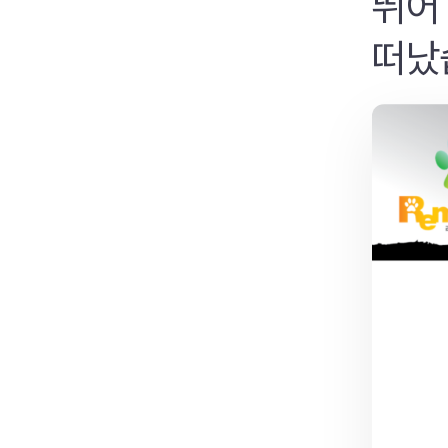
뛰어
떠났