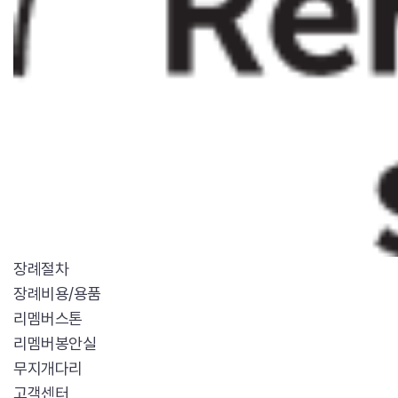
장례절차
장례비용/용품
리멤버스톤
리멤버봉안실
무지개다리
고객센터