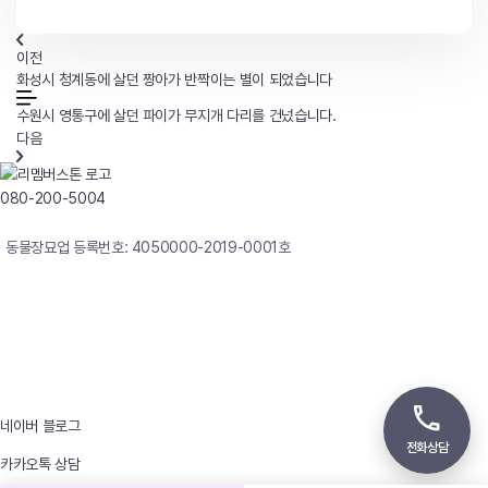
이전
화성시 청계동에 살던 짱아가 반짝이는 별이 되었습니다
수원시 영통구에 살던 파이가 무지개 다리를 건넜습니다.
다음
080-200-5004
연중무휴 24시간 빠른상담
동물장묘업 등록번호: 4050000-2019-0001호
사업자등록번호 : 242-12-00247
상호 : 리멤버
대표자 : 이정윤
상담전화 : 080-200-5004 / 031-336-7744
이메일 : angel4u9@naver.com
주소 : (우)17123 경기도 용인시 처인구 남사면 원암로 535
네이버 블로그
전화상담
카카오톡 상담