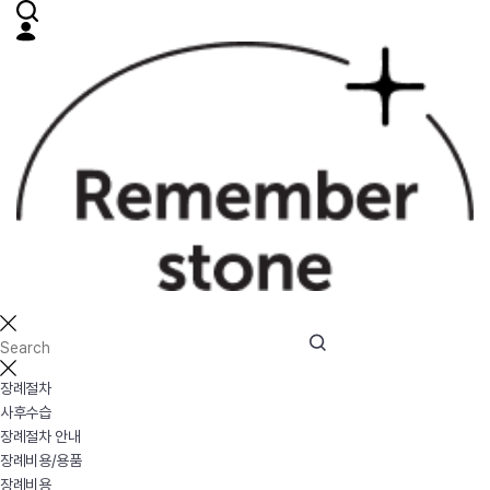
장례절차
사후수습
장례절차 안내
장례비용/용품
장례비용