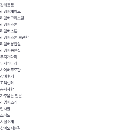
장례용품
리멤버제이드
리멤버크리스탈
리멤버스톤
리멤버스톤
리멤버스톤 보관함
리멤버봉안실
리멤버봉안실
무지개다리
무지개다리
사이버추모관
장례후기
고객센터
공지사항
자주묻는 질문
리멤버소개
인사말
조직도
시설소개
찾아오시는길