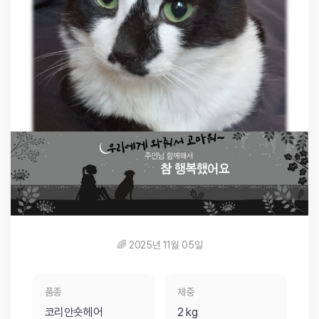
🌈 2025년 11월 05일
품종
체중
코리안숏헤어
2 kg