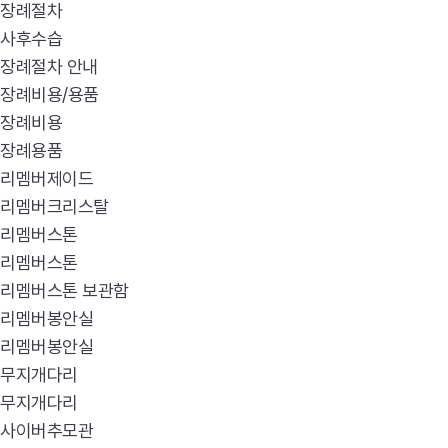
장례절차
사후수습
장례절차 안내
장례비용/용품
장례비용
장례용품
리멤버제이드
리멤버크리스탈
리멤버스톤
리멤버스톤
리멤버스톤 보관함
리멤버봉안실
리멤버봉안실
무지개다리
무지개다리
사이버추모관