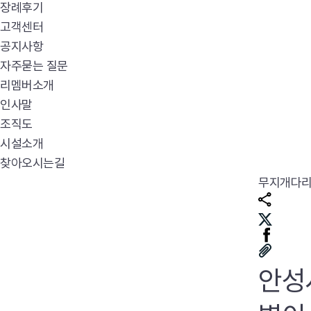
장례후기
고객센터
공지사항
자주묻는 질문
리멤버소개
인사말
조직도
시설소개
찾아오시는길
무지개다
안성