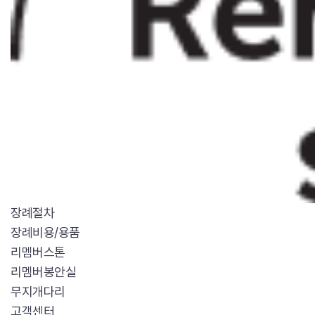
장례절차
장례비용/용품
리멤버스톤
리멤버봉안실
무지개다리
고객센터