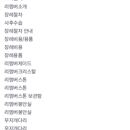
리멤버소개
장례절차
사후수습
장례절차 안내
장례비용/용품
장례비용
장례용품
리멤버제이드
리멤버크리스탈
리멤버스톤
리멤버스톤
리멤버스톤 보관함
리멤버봉안실
리멤버봉안실
무지개다리
무지개다리