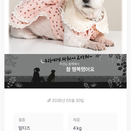
🌈 2026년 05월 30일
품종
체중
말티즈
4 kg