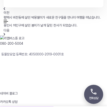
이전
평택시 비전동에 살던 박몽쉘이가 새로운 친구들을 만나러 여행을 떠났습니다.
용인시 처인구에 살던 봄이가 날개 달린 천사가 되었습니다.
다음
080-200-5004
연중무휴 24시간 빠른상담
동물장묘업 등록번호: 4050000-2019-0001호
사업자등록번호 : 242-12-00247
상호 : 리멤버
대표자 : 이정윤
상담전화 : 080-200-5004 / 031-336-7744
이메일 : angel4u9@naver.com
주소 : (우)17123 경기도 용인시 처인구 남사면 원암로 535
네이버 블로그
전화상담
카카오톡 상담