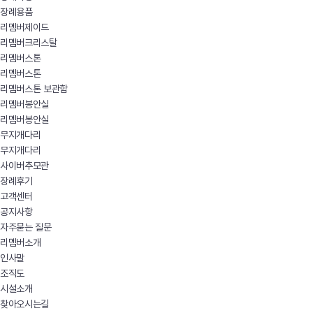
장례용품
리멤버제이드
리멤버크리스탈
리멤버스톤
리멤버스톤
리멤버스톤 보관함
리멤버봉안실
리멤버봉안실
무지개다리
무지개다리
사이버추모관
장례후기
고객센터
공지사항
자주묻는 질문
리멤버소개
인사말
조직도
시설소개
찾아오시는길