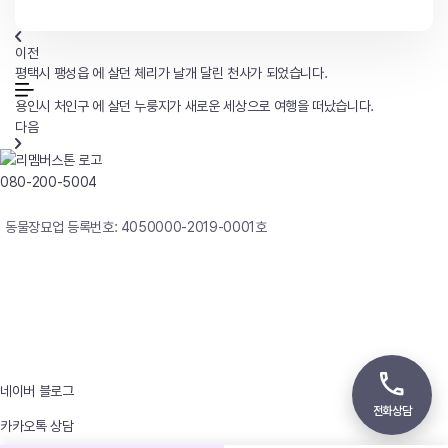
이전
평택시 팽성읍 에 살던 체리가 날개 달린 천사가 되었습니다.
용인시 처인구 에 살던 누룽지가 새로운 세상으로 여행을 떠났습니다.
다음
080-200-5004
연중무휴 24시간 빠른상담
동물장묘업 등록번호: 4050000-2019-0001호
사업자등록번호 : 242-12-00247
상호 : 리멤버
대표자 : 이정윤
상담전화 : 080-200-5004 / 031-336-7744
이메일 : angel4u9@naver.com
주소 : (우)17123 경기도 용인시 처인구 남사면 원암로 535
네이버 블로그
전화상담
카카오톡 상담