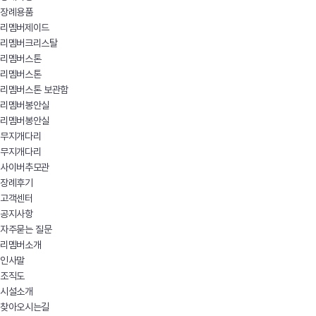
장례용품
리멤버제이드
리멤버크리스탈
리멤버스톤
리멤버스톤
리멤버스톤 보관함
리멤버봉안실
리멤버봉안실
무지개다리
무지개다리
사이버추모관
장례후기
고객센터
공지사항
자주묻는 질문
리멤버소개
인사말
조직도
시설소개
찾아오시는길