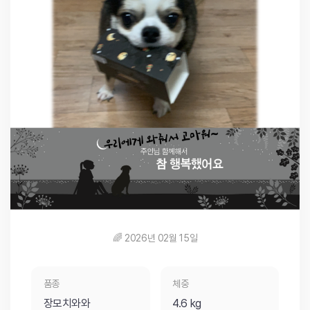
🌈 2026년 02월 15일
품종
체중
장모치와와
4.6 kg