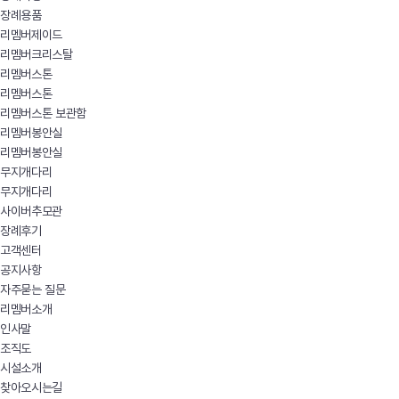
장례용품
리멤버제이드
리멤버크리스탈
리멤버스톤
리멤버스톤
리멤버스톤 보관함
리멤버봉안실
리멤버봉안실
무지개다리
무지개다리
사이버추모관
장례후기
고객센터
공지사항
자주묻는 질문
리멤버소개
인사말
조직도
시설소개
찾아오시는길