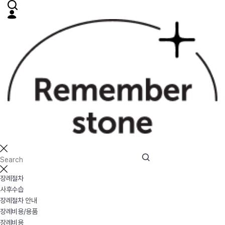
장례절차
사후수습
장례절차 안내
장례비용/용품
장례비용