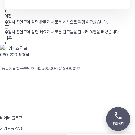
이전
수원시 장안구에 살던 완두가 새로운 세상으로 여행을 떠났습니다.
수원시 장안구에 살던 삐요가 새로운 친구들을 만나러 여행을 떠났습니다.
다음
080-200-5004
연중무휴 24시간 빠른상담
동물장묘업 등록번호: 4050000-2019-0001호
사업자등록번호 : 242-12-00247
상호 : 리멤버
대표자 : 이정윤
상담전화 : 080-200-5004 / 031-336-7744
이메일 : angel4u9@naver.com
주소 : (우)17123 경기도 용인시 처인구 남사면 원암로 535
네이버 블로그
전화상담
카카오톡 상담