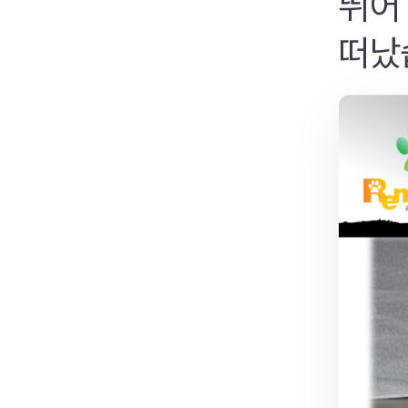
뛰어
떠났