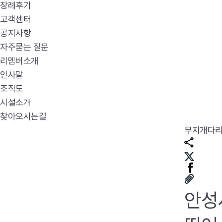
장례후기
고객센터
공지사항
자주묻는 질문
리멤버소개
인사말
조직도
시설소개
찾아오시는길
무지개다
안성