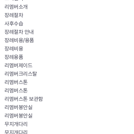
리멤버소개
장례절차
사후수습
장례절차 안내
장례비용/용품
장례비용
장례용품
리멤버제이드
리멤버크리스탈
리멤버스톤
리멤버스톤
리멤버스톤 보관함
리멤버봉안실
리멤버봉안실
무지개다리
무지개다리