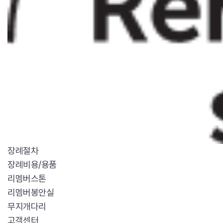
장례절차
장례비용/용품
리멤버스톤
리멤버봉안실
무지개다리
고객센터