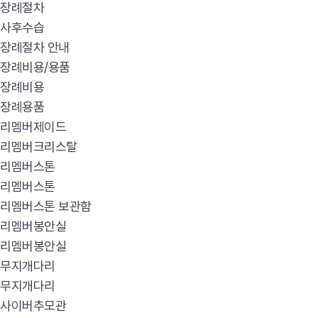
장례절차
사후수습
장례절차 안내
장례비용/용품
장례비용
장례용품
리멤버제이드
리멤버크리스탈
리멤버스톤
리멤버스톤
리멤버스톤 보관함
리멤버봉안실
리멤버봉안실
무지개다리
무지개다리
사이버추모관