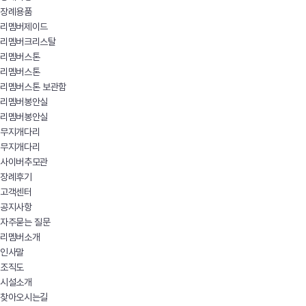
장례용품
리멤버제이드
리멤버크리스탈
리멤버스톤
리멤버스톤
리멤버스톤 보관함
리멤버봉안실
리멤버봉안실
무지개다리
무지개다리
사이버추모관
장례후기
고객센터
공지사항
자주묻는 질문
리멤버소개
인사말
조직도
시설소개
찾아오시는길