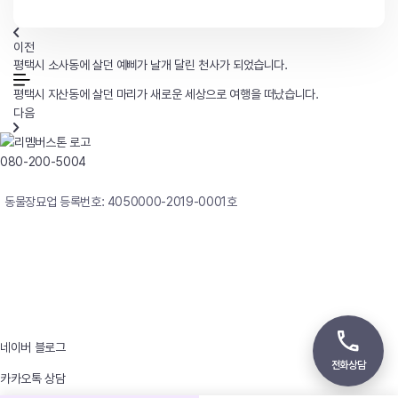
이전
평택시 소사동에 살던 예삐가 날개 달린 천사가 되었습니다.
평택시 지산동에 살던 마리가 새로운 세상으로 여행을 떠났습니다.
다음
080-200-5004
연중무휴 24시간 빠른상담
동물장묘업 등록번호: 4050000-2019-0001호
사업자등록번호 : 242-12-00247
상호 : 리멤버
대표자 : 이정윤
상담전화 : 080-200-5004 / 031-336-7744
이메일 : angel4u9@naver.com
주소 : (우)17123 경기도 용인시 처인구 남사면 원암로 535
네이버 블로그
전화상담
카카오톡 상담