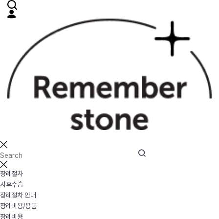
장례절차
사후수습
장례절차 안내
장례비용/용품
장례비용