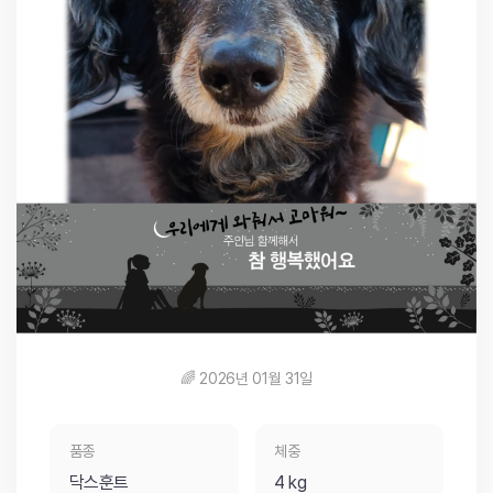
🌈 2026년 01월 31일
품종
체중
닥스훈트
4 kg