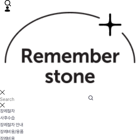
장례절차
사후수습
장례절차 안내
장례비용/용품
장례비용