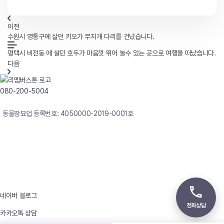
이전
수원시 영통구에 살던 키오가 무지개 다리를 건넜습니다.
평택시 비전동 에 살던 호두가 마음껏 뛰어 놀수 있는 곳으로 여행을 떠났습니다.
다음
080-200-5004
연중무휴 24시간 빠른상담
동물장묘업 등록번호: 4050000-2019-0001호
사업자등록번호 : 242-12-00247
상호 : 리멤버
대표자 : 이정윤
상담전화 : 080-200-5004 / 031-336-7744
이메일 : angel4u9@naver.com
주소 : (우)17123 경기도 용인시 처인구 남사면 원암로 535
네이버 블로그
전화상담
카카오톡 상담