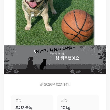
🌈 2026년 02월 14일
품종
체중
프렌치불독
10 kg