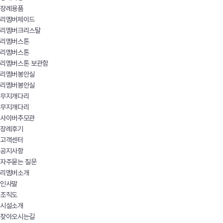
장례용품
리멤버제이드
리멤버크리스탈
리멤버스톤
리멤버스톤
리멤버스톤 보관함
리멤버봉안실
리멤버봉안실
무지개다리
무지개다리
사이버추모관
장례후기
고객센터
공지사항
자주묻는 질문
리멤버소개
인사말
조직도
시설소개
찾아오시는길