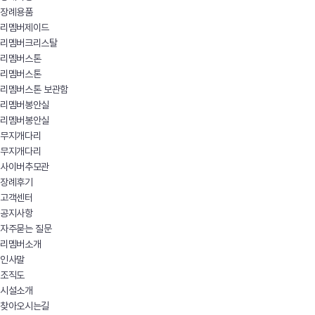
장례용품
리멤버제이드
리멤버크리스탈
리멤버스톤
리멤버스톤
리멤버스톤 보관함
리멤버봉안실
리멤버봉안실
무지개다리
무지개다리
사이버추모관
장례후기
고객센터
공지사항
자주묻는 질문
리멤버소개
인사말
조직도
시설소개
찾아오시는길