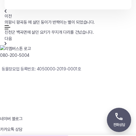
이전
의왕시 왕곡동 에 살던 둥이가 반짝이는 별이 되었습니다.
진천군 백곡면에 살던 요키가 무지개 다리를 건넜습니다.
다음
080-200-5004
연중무휴 24시간 빠른상담
동물장묘업 등록번호: 4050000-2019-0001호
사업자등록번호 : 242-12-00247
상호 : 리멤버
대표자 : 이정윤
상담전화 : 080-200-5004 / 031-336-7744
이메일 : angel4u9@naver.com
주소 : (우)17123 경기도 용인시 처인구 남사면 원암로 535
네이버 블로그
전화상담
카카오톡 상담