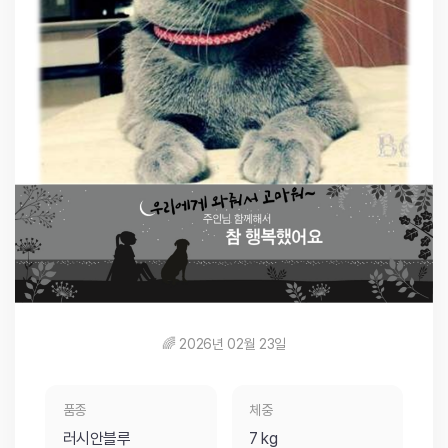
🌈 2026년 02월 23일
품종
체중
러시안블루
7 kg