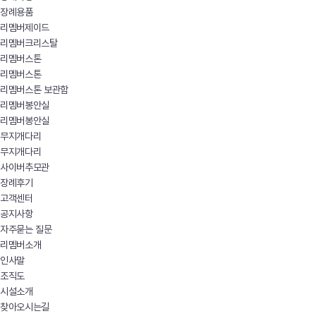
장례용품
리멤버제이드
리멤버크리스탈
리멤버스톤
리멤버스톤
리멤버스톤 보관함
리멤버봉안실
리멤버봉안실
무지개다리
무지개다리
사이버추모관
장례후기
고객센터
공지사항
자주묻는 질문
리멤버소개
인사말
조직도
시설소개
찾아오시는길