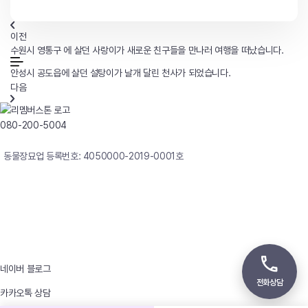
이전
수원시 영통구 에 살던 사랑이가 새로운 친구들을 만나러 여행을 떠났습니다.
안성시 공도읍에 살던 설탕이가 날개 달린 천사가 되었습니다.
다음
080-200-5004
연중무휴 24시간 빠른상담
동물장묘업 등록번호: 4050000-2019-0001호
사업자등록번호 : 242-12-00247
상호 : 리멤버
대표자 : 이정윤
상담전화 : 080-200-5004 / 031-336-7744
이메일 : angel4u9@naver.com
주소 : (우)17123 경기도 용인시 처인구 남사면 원암로 535
네이버 블로그
전화상담
카카오톡 상담