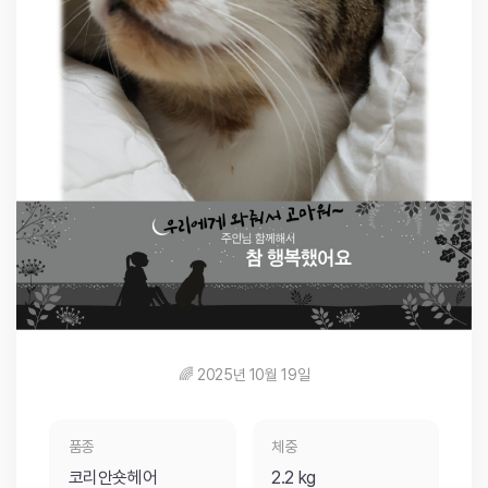
🌈 2025년 10월 19일
품종
체중
코리안숏헤어
2.2 kg