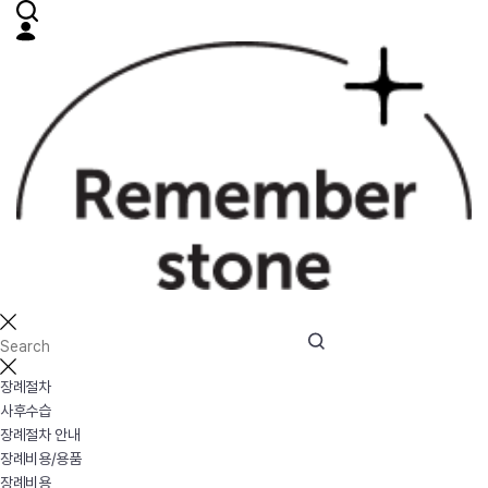
장례절차
사후수습
장례절차 안내
장례비용/용품
장례비용