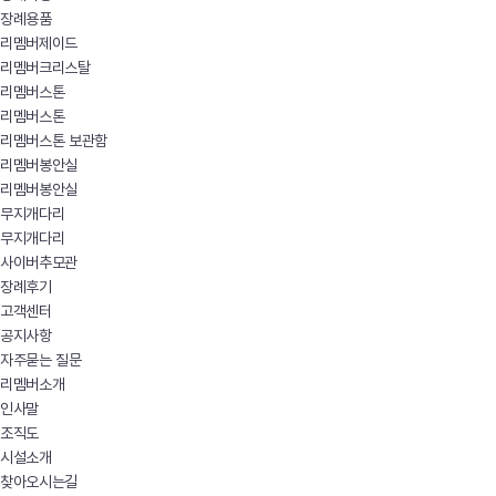
장례용품
리멤버제이드
리멤버크리스탈
리멤버스톤
리멤버스톤
리멤버스톤 보관함
리멤버봉안실
리멤버봉안실
무지개다리
무지개다리
사이버추모관
장례후기
고객센터
공지사항
자주묻는 질문
리멤버소개
인사말
조직도
시설소개
찾아오시는길