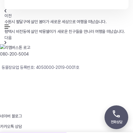
이전
수원시 팔달구에 살던 봄이가 새로운 세상으로 여행을 떠났습니다.
평택시 비전동에 살던 박몽쉘이가 새로운 친구들을 만나러 여행을 떠났습니다.
다음
080-200-5004
연중무휴 24시간 빠른상담
동물장묘업 등록번호: 4050000-2019-0001호
사업자등록번호 : 242-12-00247
상호 : 리멤버
대표자 : 이정윤
상담전화 : 080-200-5004 / 031-336-7744
이메일 : angel4u9@naver.com
주소 : (우)17123 경기도 용인시 처인구 남사면 원암로 535
네이버 블로그
전화상담
카카오톡 상담