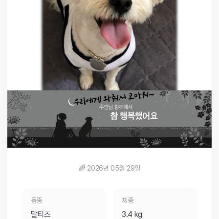
🌈 2026년 05월 29일
품종
체중
말티즈
3.4 kg