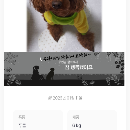
🌈 2026년 01월 11일
품종
체중
푸들
6 kg