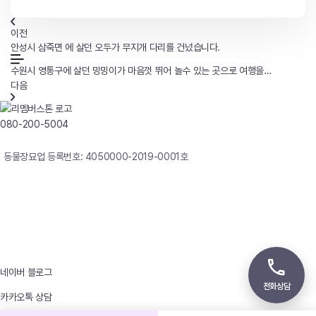
이전
안성시 삼죽면 에 살던 오두가 무지개 다리를 건넜습니다.
수원시 영통구에 살던 밍밍이가 마음껏 뛰어 놀수 있는 곳으로 여행을
떠났습니다.
다음
080-200-5004
연중무휴 24시간 빠른상담
동물장묘업 등록번호: 4050000-2019-0001호
사업자등록번호 : 242-12-00247
상호 : 리멤버
대표자 : 이정윤
상담전화 : 080-200-5004 / 031-336-7744
이메일 : angel4u9@naver.com
주소 : (우)17123 경기도 용인시 처인구 남사면 원암로 535
네이버 블로그
전화상담
카카오톡 상담