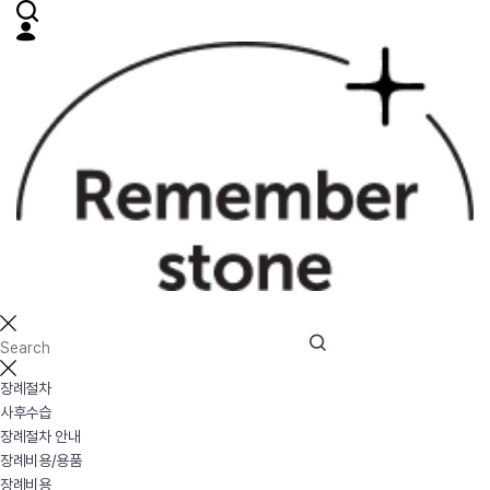
장례절차
사후수습
장례절차 안내
장례비용/용품
장례비용