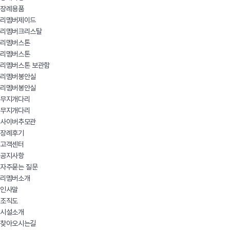
장례용품
리멤버제이드
리멤버크리스탈
리멤버스톤
리멤버스톤
리멤버스톤 보관함
리멤버봉안실
리멤버봉안실
무지개다리
무지개다리
사이버추모관
장례후기
고객센터
공지사항
자주묻는 질문
리멤버소개
인사말
조직도
시설소개
찾아오시는길