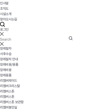
인사말
조직도
시설소개
찾아오시는길
로그인
장례절차
사후수습
장례절차 안내
장례비용/용품
장례비용
장례용품
리멤버제이드
리멤버크리스탈
리멤버스톤
리멤버스톤
리멤버스톤 보관함
리멤버봉안실