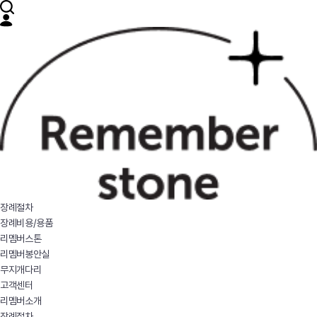
장례절차
장례비용/용품
리멤버스톤
리멤버봉안실
무지개다리
고객센터
리멤버소개
장례절차