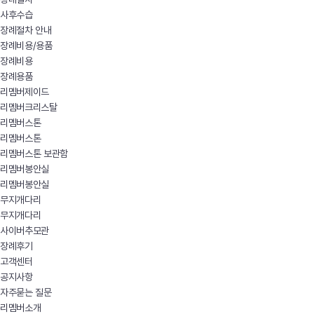
사후수습
장례절차 안내
장례비용/용품
장례비용
장례용품
리멤버제이드
리멤버크리스탈
리멤버스톤
리멤버스톤
리멤버스톤 보관함
리멤버봉안실
리멤버봉안실
무지개다리
무지개다리
사이버추모관
장례후기
고객센터
공지사항
자주묻는 질문
리멤버소개