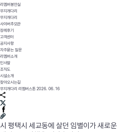
리멤버봉안실
무지개다리
무지개다리
사이버추모관
장례후기
고객센터
공지사항
자주묻는 질문
리멤버소개
인사말
조직도
시설소개
찾아오시는길
무지개다리
리멤버스톤
2026. 06. 16
시 평택시 세교동에 살던 임별이가 새로운