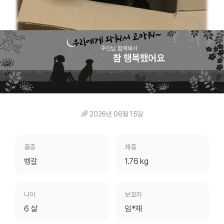
🌈 2026년 06월 15일
품종
체중
벵갈
1.76 kg
나이
보호자
6 살
임*재