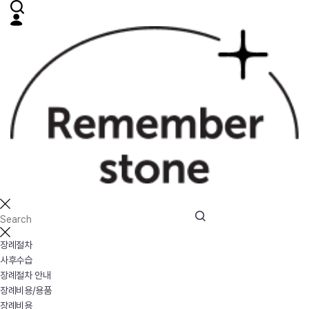
장례절차
사후수습
장례절차 안내
장례비용/용품
장례비용