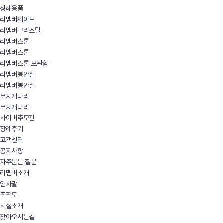
장례용품
리멤버제이드
리멤버크리스탈
리멤버스톤
리멤버스톤
리멤버스톤 보관함
리멤버봉안실
리멤버봉안실
무지개다리
무지개다리
사이버추모관
장례후기
고객센터
공지사항
자주묻는 질문
리멤버소개
인사말
조직도
시설소개
찾아오시는길