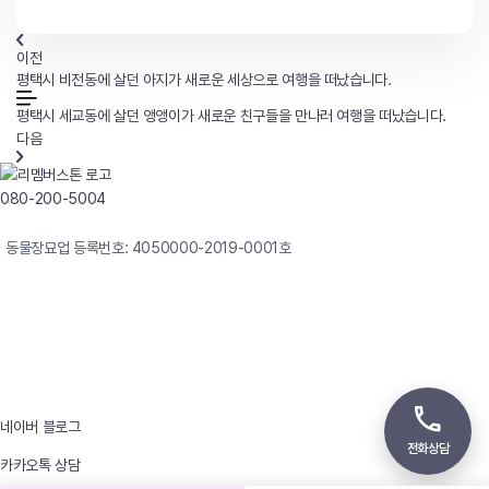
이전
평택시 비전동에 살던 아지가 새로운 세상으로 여행을 떠났습니다.
평택시 세교동에 살던 앵앵이가 새로운 친구들을 만나러 여행을 떠났습니다.
다음
080-200-5004
연중무휴 24시간 빠른상담
동물장묘업 등록번호: 4050000-2019-0001호
사업자등록번호 : 242-12-00247
상호 : 리멤버
대표자 : 이정윤
상담전화 : 080-200-5004 / 031-336-7744
이메일 : angel4u9@naver.com
주소 : (우)17123 경기도 용인시 처인구 남사면 원암로 535
네이버 블로그
전화상담
카카오톡 상담