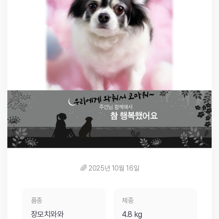
🌈 2025년 10월 16일
품종
체중
장모치와와
4.8 kg