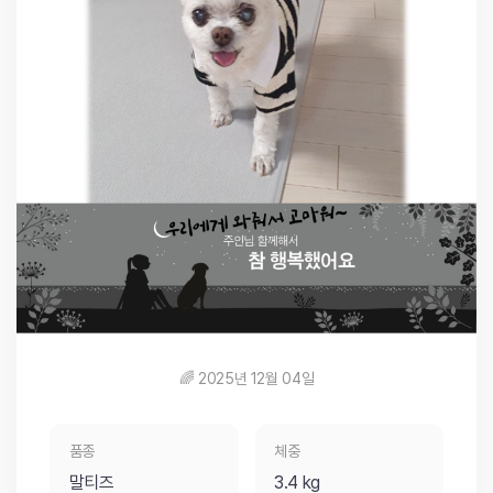
🌈 2025년 12월 04일
품종
체중
말티즈
3.4 kg