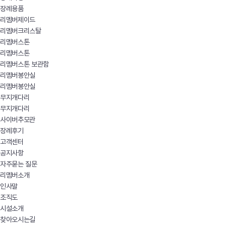
장례용품
리멤버제이드
리멤버크리스탈
리멤버스톤
리멤버스톤
리멤버스톤 보관함
리멤버봉안실
리멤버봉안실
무지개다리
무지개다리
사이버추모관
장례후기
고객센터
공지사항
자주묻는 질문
리멤버소개
인사말
조직도
시설소개
찾아오시는길