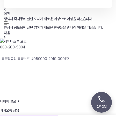
이전
평택시 죽백동에 살던 도치가 새로운 세상으로 여행을 떠났습니다.
안성시 공도읍에 살던 양이가 새로운 친구들을 만나러 여행을 떠났습니다.
다음
080-200-5004
연중무휴 24시간 빠른상담
동물장묘업 등록번호: 4050000-2019-0001호
사업자등록번호 : 242-12-00247
상호 : 리멤버
대표자 : 이정윤
상담전화 : 080-200-5004 / 031-336-7744
이메일 : angel4u9@naver.com
주소 : (우)17123 경기도 용인시 처인구 남사면 원암로 535
네이버 블로그
전화상담
카카오톡 상담