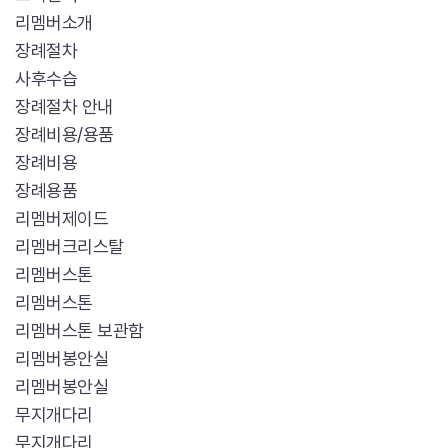
리멤버소개
장례절차
사후수습
장례절차 안내
장례비용/용품
장례비용
장례용품
리멤버제이드
리멤버크리스탈
리멤버스톤
리멤버스톤
리멤버스톤 보관함
리멤버봉안실
리멤버봉안실
무지개다리
무지개다리