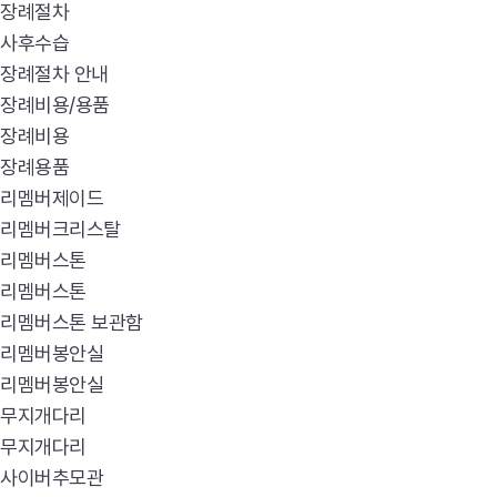
장례절차
사후수습
장례절차 안내
장례비용/용품
장례비용
장례용품
리멤버제이드
리멤버크리스탈
리멤버스톤
리멤버스톤
리멤버스톤 보관함
리멤버봉안실
리멤버봉안실
무지개다리
무지개다리
사이버추모관