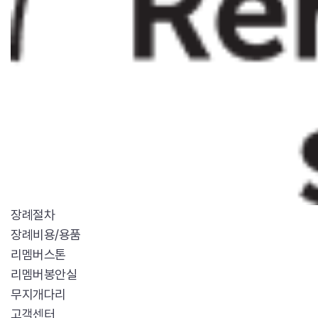
장례절차
장례비용/용품
리멤버스톤
리멤버봉안실
무지개다리
고객센터