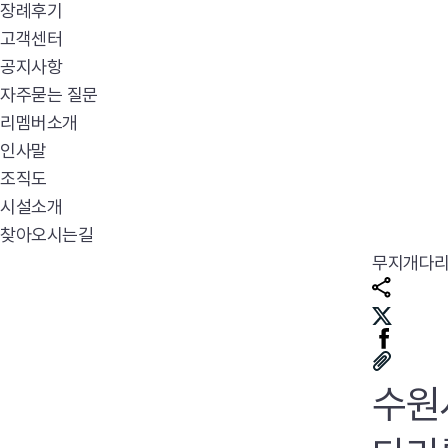
장례후기
고객센터
공지사항
자주묻는 질문
리멤버소개
인사말
조직도
시설소개
찾아오시는길
무지개다
수원