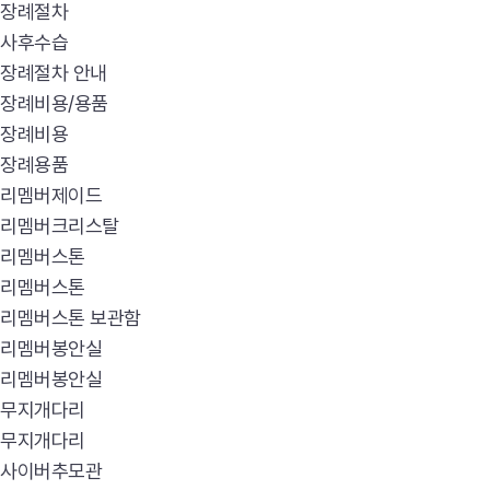
장례절차
사후수습
장례절차 안내
장례비용/용품
장례비용
장례용품
리멤버제이드
리멤버크리스탈
리멤버스톤
리멤버스톤
리멤버스톤 보관함
리멤버봉안실
리멤버봉안실
무지개다리
무지개다리
사이버추모관