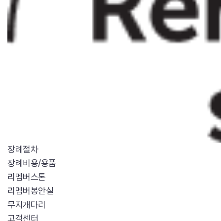
장례절차
장례비용/용품
리멤버스톤
리멤버봉안실
무지개다리
고객센터