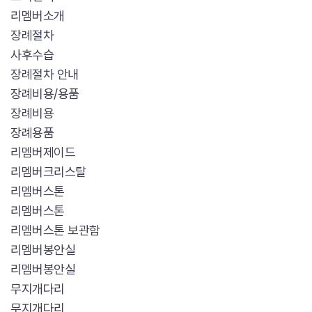
리멤버소개
장례절차
사후수습
장례절차 안내
장례비용/용품
장례비용
장례용품
리멤버제이드
리멤버크리스탈
리멤버스톤
리멤버스톤
리멤버스톤 보관함
리멤버봉안실
리멤버봉안실
무지개다리
무지개다리