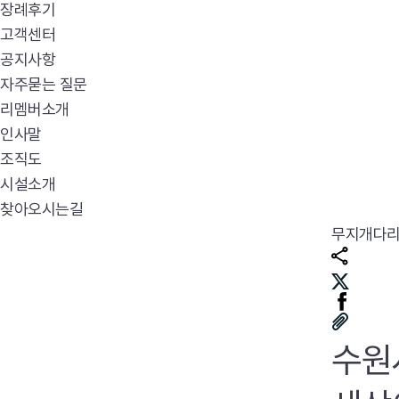
장례후기
고객센터
공지사항
자주묻는 질문
리멤버소개
인사말
조직도
시설소개
찾아오시는길
무지개다
수원