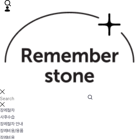
장례절차
사후수습
장례절차 안내
장례비용/용품
장례비용