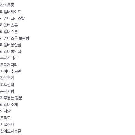
장례용품
리멤버제이드
리멤버크리스탈
리멤버스톤
리멤버스톤
리멤버스톤 보관함
리멤버봉안실
리멤버봉안실
무지개다리
무지개다리
사이버추모관
장례후기
고객센터
공지사항
자주묻는 질문
리멤버소개
인사말
조직도
시설소개
찾아오시는길