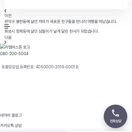
이전
관악구 봉천동에 살던 까미가 새로운 친구들을 만나러 여행을 떠났습니다.
화성시 청계동에 살던 삼월이가 날개 달린 천사가 되었습니다.
다음
080-200-5004
연중무휴 24시간 빠른상담
동물장묘업 등록번호: 4050000-2019-0001호
사업자등록번호 : 242-12-00247
상호 : 리멤버
대표자 : 이정윤
상담전화 : 080-200-5004 / 031-336-7744
이메일 : angel4u9@naver.com
주소 : (우)17123 경기도 용인시 처인구 남사면 원암로 535
네이버 블로그
전화상담
카카오톡 상담