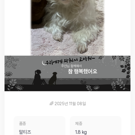
🌈 2025년 11월 08일
품종
체중
말티즈
1.8 kg