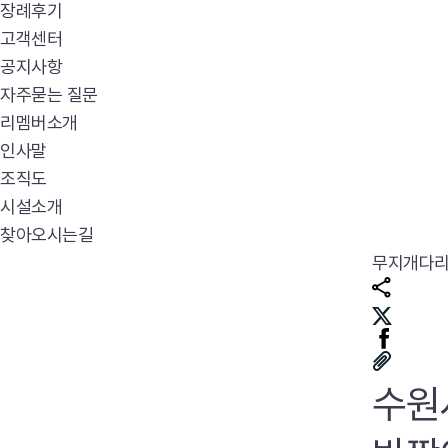
장례후기
고객센터
공지사항
자주묻는 질문
리멤버소개
인사말
조직도
시설소개
찾아오시는길
무지개다
수원