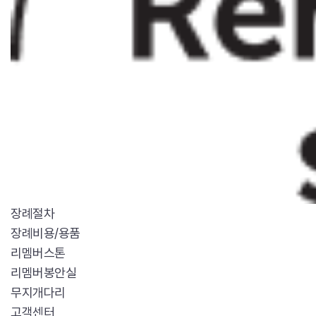
장례절차
장례비용/용품
리멤버스톤
리멤버봉안실
무지개다리
고객센터