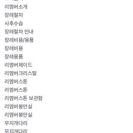
리멤버소개
장례절차
사후수습
장례절차 안내
장례비용/용품
장례비용
장례용품
리멤버제이드
리멤버크리스탈
리멤버스톤
리멤버스톤
리멤버스톤 보관함
리멤버봉안실
리멤버봉안실
무지개다리
무지개다리