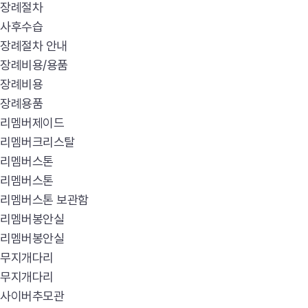
장례절차
사후수습
장례절차 안내
장례비용/용품
장례비용
장례용품
리멤버제이드
리멤버크리스탈
리멤버스톤
리멤버스톤
리멤버스톤 보관함
리멤버봉안실
리멤버봉안실
무지개다리
무지개다리
사이버추모관