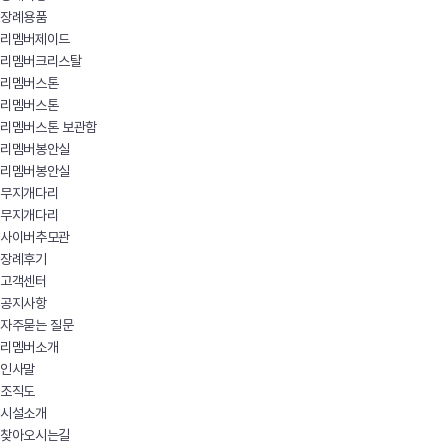
장례용품
리멤버제이드
리멤버크리스탈
리멤버스톤
리멤버스톤
리멤버스톤 보관함
리멤버봉안실
리멤버봉안실
무지개다리
무지개다리
사이버추모관
장례후기
고객센터
공지사항
자주묻는 질문
리멤버소개
인사말
조직도
시설소개
찾아오시는길