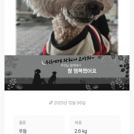
🌈 2025년 12월 06일
품종
체중
푸들
2.6 kg