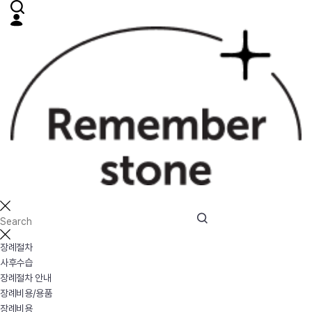
장례절차
사후수습
장례절차 안내
장례비용/용품
장례비용