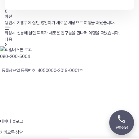
이전
용인시 기흥구에 살던 영암이가 새로운 세상으로 여행을 떠났습니다.
화성시 신동에 살던 찌찌가 새로운 친구들을 만나러 여행을 떠났습니다.
다음
080-200-5004
연중무휴 24시간 빠른상담
동물장묘업 등록번호: 4050000-2019-0001호
사업자등록번호 : 242-12-00247
상호 : 리멤버
대표자 : 이정윤
상담전화 : 080-200-5004 / 031-336-7744
이메일 : angel4u9@naver.com
주소 : (우)17123 경기도 용인시 처인구 남사면 원암로 535
네이버 블로그
전화상담
카카오톡 상담