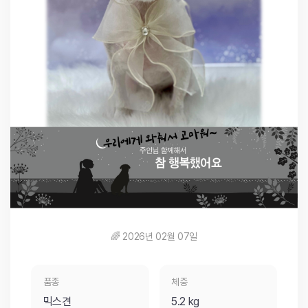
🌈 2026년 02월 07일
품종
체중
믹스견
5.2 kg