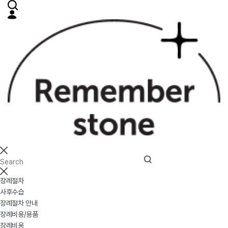
장례절차
사후수습
장례절차 안내
장례비용/용품
장례비용