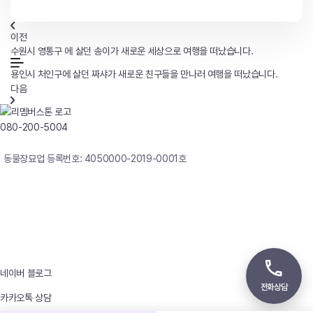
이전
수원시 영통구 에 살던 송이가 새로운 세상으로 여행을 떠났습니다.
용인시 처인구에 살던 짜샤가 새로운 친구들을 만나러 여행을 떠났습니다.
다음
080-200-5004
연중무휴 24시간 빠른상담
동물장묘업 등록번호: 4050000-2019-0001호
사업자등록번호 : 242-12-00247
상호 : 리멤버
대표자 : 이정윤
상담전화 : 080-200-5004 / 031-336-7744
이메일 : angel4u9@naver.com
주소 : (우)17123 경기도 용인시 처인구 남사면 원암로 535
네이버 블로그
전화상담
카카오톡 상담