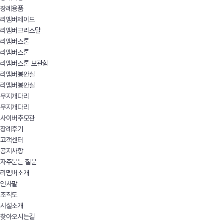
장례용품
리멤버제이드
리멤버크리스탈
리멤버스톤
리멤버스톤
리멤버스톤 보관함
리멤버봉안실
리멤버봉안실
무지개다리
무지개다리
사이버추모관
장례후기
고객센터
공지사항
자주묻는 질문
리멤버소개
인사말
조직도
시설소개
찾아오시는길