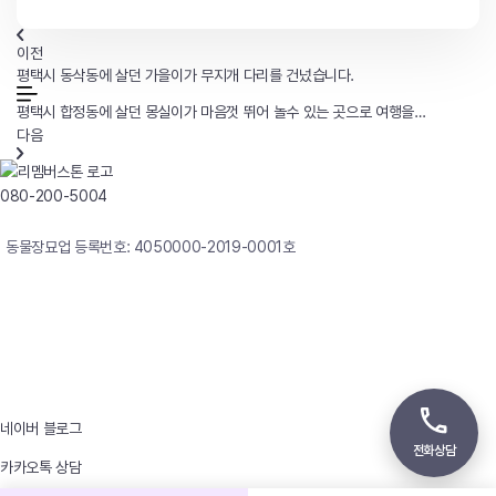
이전
평택시 동삭동에 살던 가을이가 무지개 다리를 건넜습니다.
평택시 합정동에 살던 몽실이가 마음껏 뛰어 놀수 있는 곳으로 여행을
떠났습니다.
다음
080-200-5004
연중무휴 24시간 빠른상담
동물장묘업 등록번호: 4050000-2019-0001호
사업자등록번호 : 242-12-00247
상호 : 리멤버
대표자 : 이정윤
상담전화 : 080-200-5004 / 031-336-7744
이메일 : angel4u9@naver.com
주소 : (우)17123 경기도 용인시 처인구 남사면 원암로 535
네이버 블로그
전화상담
카카오톡 상담