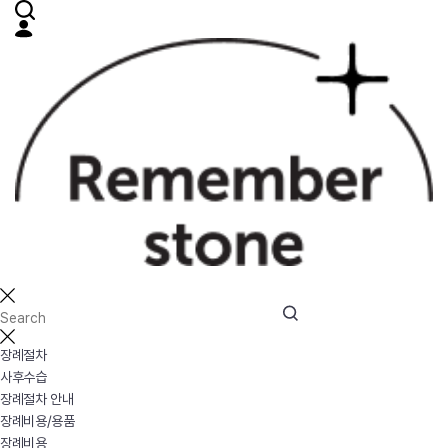
장례절차
사후수습
장례절차 안내
장례비용/용품
장례비용