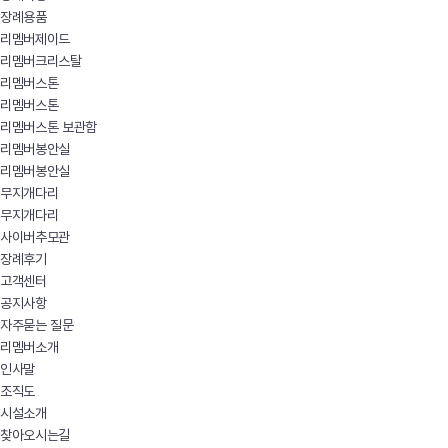
장례용품
리멤버제이드
리멤버크리스탈
리멤버스톤
리멤버스톤
리멤버스톤 보관함
리멤버봉안실
리멤버봉안실
무지개다리
무지개다리
사이버추모관
장례후기
고객센터
공지사항
자주묻는 질문
리멤버소개
인사말
조직도
시설소개
찾아오시는길