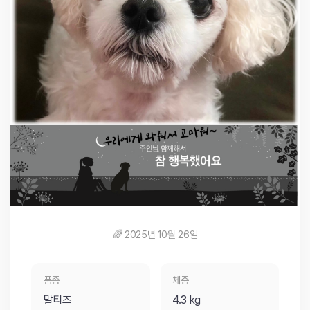
🌈 2025년 10월 26일
품종
체중
말티즈
4.3 kg