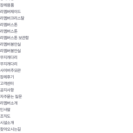
장례용품
리멤버제이드
리멤버크리스탈
리멤버스톤
리멤버스톤
리멤버스톤 보관함
리멤버봉안실
리멤버봉안실
무지개다리
무지개다리
사이버추모관
장례후기
고객센터
공지사항
자주묻는 질문
리멤버소개
인사말
조직도
시설소개
찾아오시는길