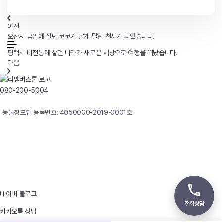
이전
오산시 금암에 살던 코코가 날개 달린 천사가 되었습니다.
평택시 비전동에 살던 나라가 새로운 세상으로 여행을 떠났습니다.
다음
080-200-5004
연중무휴 24시간 빠른상담
동물장묘업 등록번호: 4050000-2019-0001호
사업자등록번호 : 242-12-00247
상호 : 리멤버
대표자 : 이정윤
상담전화 : 080-200-5004 / 031-336-7744
이메일 : angel4u9@naver.com
주소 : (우)17123 경기도 용인시 처인구 남사면 원암로 535
네이버 블로그
전화상담
카카오톡 상담