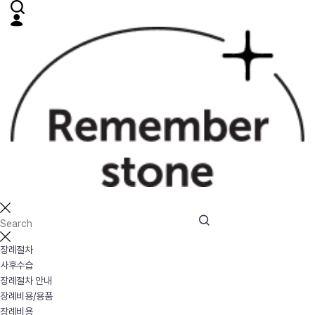
장례절차
사후수습
장례절차 안내
장례비용/용품
장례비용