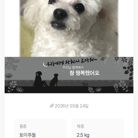
🌈 2026년 05월 24일
품종
체중
토이푸들
2.5 kg