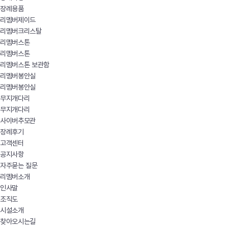
장례용품
리멤버제이드
리멤버크리스탈
리멤버스톤
리멤버스톤
리멤버스톤 보관함
리멤버봉안실
리멤버봉안실
무지개다리
무지개다리
사이버추모관
장례후기
고객센터
공지사항
자주묻는 질문
리멤버소개
인사말
조직도
시설소개
찾아오시는길