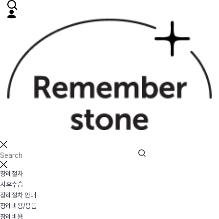
장례절차
사후수습
장례절차 안내
장례비용/용품
장례비용