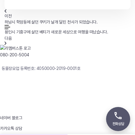
이전
하남시 학암동에 살던 쿠키가 날개 달린 천사가 되었습니다.
용인시 기흥구에 살던 베티가 새로운 세상으로 여행을 떠났습니다.
다음
080-200-5004
연중무휴 24시간 빠른상담
동물장묘업 등록번호: 4050000-2019-0001호
사업자등록번호 : 242-12-00247
상호 : 리멤버
대표자 : 이정윤
상담전화 : 080-200-5004 / 031-336-7744
이메일 : angel4u9@naver.com
주소 : (우)17123 경기도 용인시 처인구 남사면 원암로 535
네이버 블로그
전화상담
카카오톡 상담