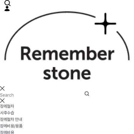
장례절차
사후수습
장례절차 안내
장례비용/용품
장례비용