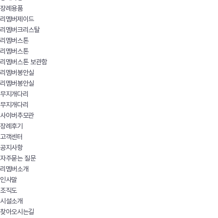
장례용품
리멤버제이드
리멤버크리스탈
리멤버스톤
리멤버스톤
리멤버스톤 보관함
리멤버봉안실
리멤버봉안실
무지개다리
무지개다리
사이버추모관
장례후기
고객센터
공지사항
자주묻는 질문
리멤버소개
인사말
조직도
시설소개
찾아오시는길