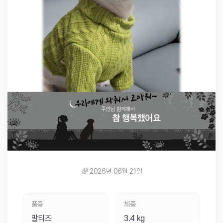
🌈 2026년 06월 21일
품종
체중
말티즈
3.4 kg