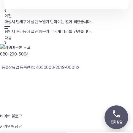
이전
화성시 만세구에 살던 노엘가 반짝이는 별이 되었습니다.
용인시 보라동에 살던 짱구가 무지개 다리를 건넜습니다.
다음
080-200-5004
연중무휴 24시간 빠른상담
동물장묘업 등록번호: 4050000-2019-0001호
사업자등록번호 : 242-12-00247
상호 : 리멤버
대표자 : 이정윤
상담전화 : 080-200-5004 / 031-336-7744
이메일 : angel4u9@naver.com
주소 : (우)17123 경기도 용인시 처인구 남사면 원암로 535
네이버 블로그
전화상담
카카오톡 상담