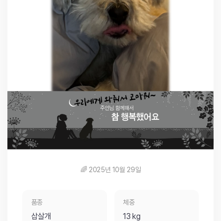
🌈 2025년 10월 29일
품종
체중
삽살개
13 kg