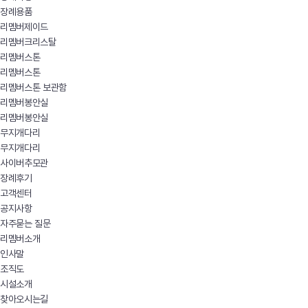
장례용품
리멤버제이드
리멤버크리스탈
리멤버스톤
리멤버스톤
리멤버스톤 보관함
리멤버봉안실
리멤버봉안실
무지개다리
무지개다리
사이버추모관
장례후기
고객센터
공지사항
자주묻는 질문
리멤버소개
인사말
조직도
시설소개
찾아오시는길