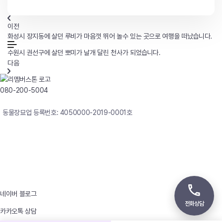
이전
화성시 장지동에 살던 루비가 마음껏 뛰어 놀수 있는 곳으로 여행을 떠났습니다.
수원시 권선구에 살던 뽀미가 날개 달린 천사가 되었습니다.
다음
080-200-5004
연중무휴 24시간 빠른상담
동물장묘업 등록번호: 4050000-2019-0001호
사업자등록번호 : 242-12-00247
상호 : 리멤버
대표자 : 이정윤
상담전화 : 080-200-5004 / 031-336-7744
이메일 : angel4u9@naver.com
주소 : (우)17123 경기도 용인시 처인구 남사면 원암로 535
네이버 블로그
전화상담
카카오톡 상담