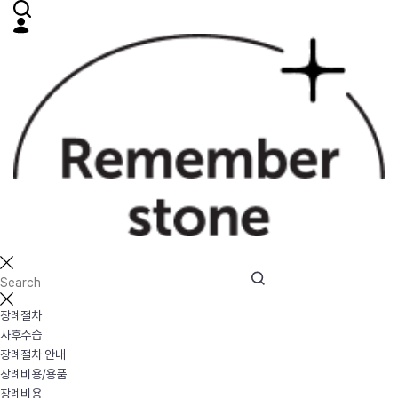
장례절차
사후수습
장례절차 안내
장례비용/용품
장례비용